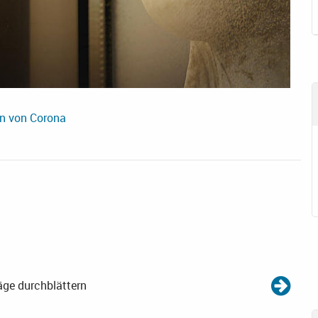
en von Corona
äge durchblättern