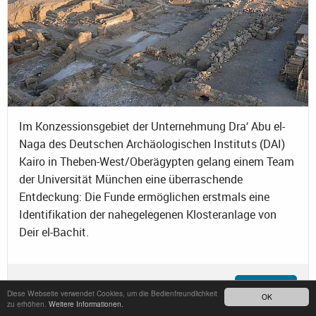
Im Konzessionsgebiet der Unternehmung Dra‘ Abu el-
Naga des Deutschen Archäologischen Instituts (DAI)
Kairo in Theben-West/Oberägypten gelang einem Team
der Universität München eine überraschende
Entdeckung: Die Funde ermöglichen erstmals eine
Identifikation der nahegelegenen Klosteranlage von
Deir el-Bachit.
21.10.2011
Ausgrabungen
Weiterlesen
Diese Webseite verwendet Cookies, um die Bedienfreundlichkeit
OK
zu erhöhen.
Weitere Informationen.