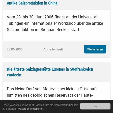
Antike Salzproduktion in China
Vom 28. bis 30. Juni 2006 findet an der Universität
Tübingen ein internationaler Workshop über die antike
Salzproduktion im Sichuan-Becken statt.
23.06.2006
Aus aller Welt
Weiterlesen
Die älteste Salzlagerstätte Europas in Südfrankreich
entdeckt
Das kleine Dorf von Moriez, einer kleinen Ortschaft
inmitten des geologischen Reservats der Haute-
Provence, wurde Schauplatz einer archäologischen
Diese Webseite verwendet Cookies, um die Bedienfreundlichkeit
OK
Sensation.
zu erhöhen.
Weitere Informationen.