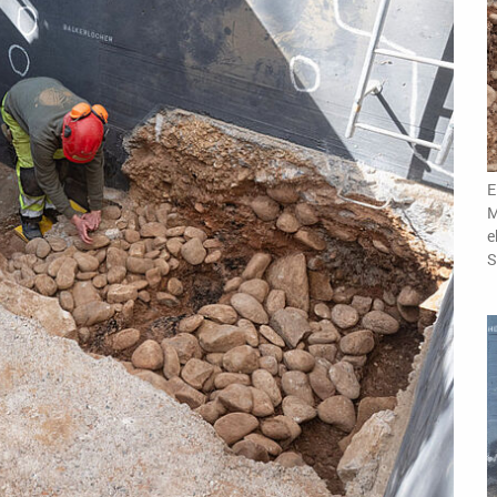
E
M
e
S