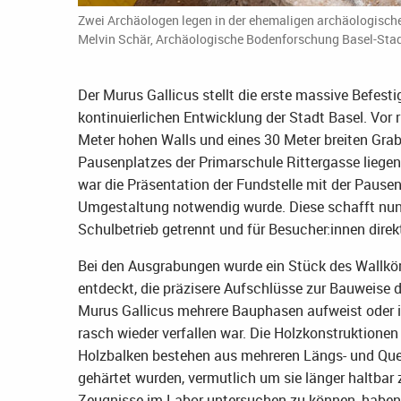
Zwei Archäologen legen in der ehemaligen archäologischen 
Melvin Schär, Archäologische Bodenforschung Basel-Stad
Der Murus Gallicus stellt die erste massive Befest
kontinuierlichen Entwicklung der Stadt Basel. Vor
Meter hohen Walls und eines 30 Meter breiten Grab
Pausenplatzes der Primarschule Rittergasse liegen
war die Präsentation der Fundstelle mit der Pause
Umgestaltung notwendig wurde. Diese schafft nun 
Schulbetrieb getrennt und für Besucher:innen dire
Bei den Ausgrabungen wurde ein Stück des Wallkörp
entdeckt, die präzisere Aufschlüsse zur Bauweise de
Murus Gallicus mehrere Bauphasen aufweist oder i
rasch wieder verfallen war. Die Holzkonstruktionen
Holzbalken bestehen aus mehreren Längs- und Quera
gehärtet wurden, vermutlich um sie länger haltba
Zeugnisse im Labor untersuchen zu können, haben