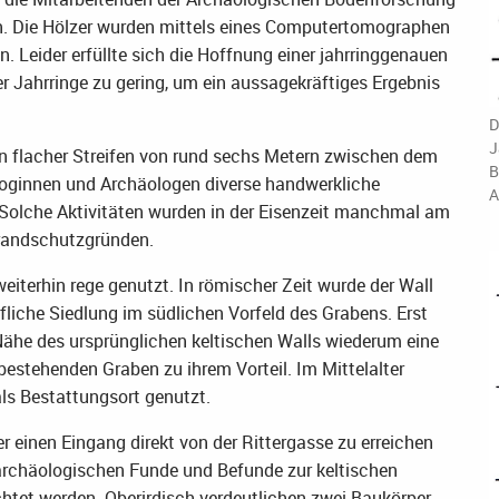
en. Die Hölzer wurden mittels eines Computertomographen
n. Leider erfüllte sich die Hoffnung einer jahrringgenauen
er Jahrringe zu gering, um ein aussagekräftiges Ergebnis
D
J
n flacher Streifen von rund sechs Metern zwischen dem
B
ologinnen und Archäologen diverse handwerkliche
A
Solche Aktivitäten wurden in der Eisenzeit manchmal am
Brandschutzgründen.
eiterhin rege genutzt. In römischer Zeit wurde der Wall
rfliche Siedlung im südlichen Vorfeld des Grabens. Erst
Nähe des ursprünglichen keltischen Walls wiederum eine
estehenden Graben zu ihrem Vorteil. Im Mittelalter
als Bestattungsort genutzt.
 einen Eingang direkt von der Rittergasse zu erreichen
archäologischen Funde und Befunde zur keltischen
htet werden. Oberirdisch verdeutlichen zwei Baukörper