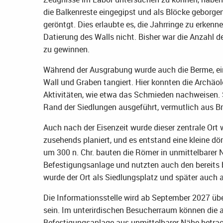
die Balkenreste eingegipst und als Blöcke geborg
geröntgt. Dies erlaubte es, die Jahrringe zu erkenne
Datierung des Walls nicht. Bisher war die Anzahl d
zu gewinnen.
Während der Ausgrabung wurde auch die Berme, ei
Wall und Graben tangiert. Hier konnten die Archä
Aktivitäten, wie etwa das Schmieden nachweisen. 
Rand der Siedlungen ausgeführt, vermutlich aus 
Auch nach der Eisenzeit wurde dieser zentrale Ort w
zusehends planiert, und es entstand eine kleine dö
um 300 n. Chr. bauten die Römer in unmittelbarer 
Befestigungsanlage und nutzten auch den bereits b
wurde der Ort als Siedlungsplatz und später auch 
Die Informationsstelle wird ab September 2027 über
sein. Im unterirdischen Besucherraum können die 
Befestigungsanlage aus unmittelbarer Nähe betrac