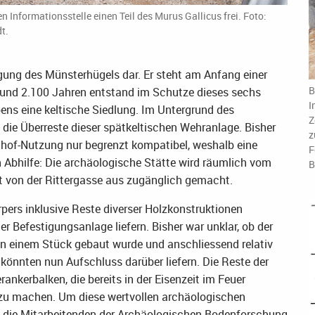
Informationsstelle einen Teil des Murus Gallicus frei. Foto:
t.
igung des Münsterhügels dar. Er steht am Anfang einer
B
 rund 2.100 Jahren entstand im Schutze dieses sechs
I
ens eine keltische Siedlung. Im Untergrund des
Z
 die Überreste dieser spätkeltischen Wehranlage. Bisher
z
nhof-Nutzung nur begrenzt kompatibel, weshalb eine
F
Abhilfe: Die archäologische Stätte wird räumlich vom
B
kt von der Rittergasse aus zugänglich gemacht.
ers inklusive Reste diverser Holzkonstruktionen
r Befestigungsanlage liefern. Bisher war unklar, ob der
n einem Stück gebaut wurde und anschliessend relativ
 könnten nun Aufschluss darüber liefern. Die Reste der
nkerbalken, die bereits in der Eisenzeit im Feuer
r zu machen. Um diese wertvollen archäologischen
 die Mitarbeitenden der Archäologischen Bodenforschung