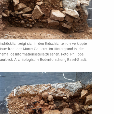
indrücklich zeigt sich in den Erdschichten die verkippte
auerfront des Murus Gallicus. Im Hintergrund ist die
hemalige Informationsstelle zu sehen. Foto: Philippe
aurbeck, Archäologische Bodenforschung Basel-Stadt.