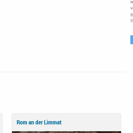
w
v
g
S
Rom an der Limmat