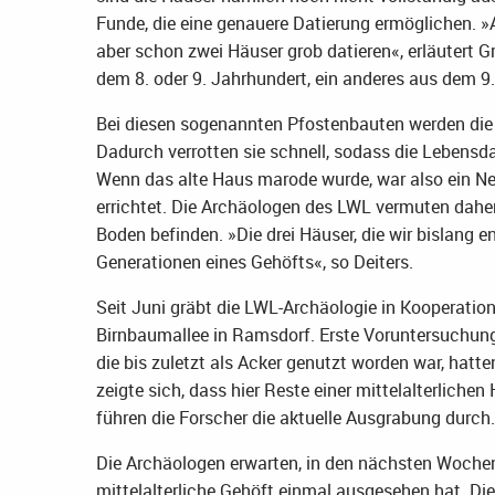
Funde, die eine genauere Datierung ermöglichen. 
aber schon zwei Häuser grob datieren«, erläutert 
dem 8. oder 9. Jahrhundert, ein anderes aus dem 9.
Bei diesen sogenannten Pfostenbauten werden die 
Dadurch verrotten sie schnell, sodass die Lebensd
Wenn das alte Haus marode wurde, war also ein Neu
errichtet. Die Archäologen des LWL vermuten dahe
Boden befinden. »Die drei Häuser, die wir bislang 
Generationen eines Gehöfts«, so Deiters.
Seit Juni gräbt die LWL-Archäologie in Kooperatio
Birnbaumallee in Ramsdorf. Erste Voruntersuchung
die bis zuletzt als Acker genutzt worden war, hat
zeigte sich, dass hier Reste einer mittelalterlich
führen die Forscher die aktuelle Ausgrabung durch.
Die Archäologen erwarten, in den nächsten Wochen
mittelalterliche Gehöft einmal ausgesehen hat. D