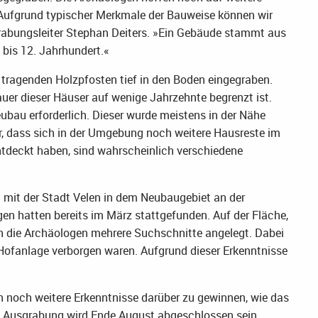
»Aufgrund typischer Merkmale der Bauweise können wir
Grabungsleiter Stephan Deiters. »Ein Gebäude stammt aus
 bis 12. Jahrhundert.«
tragenden Holzpfosten tief in den Boden eingegraben.
auer dieser Häuser auf wenige Jahrzehnte begrenzt ist.
bau erforderlich. Dieser wurde meistens in der Nähe
r, dass sich in der Umgebung noch weitere Hausreste im
entdeckt haben, sind wahrscheinlich verschiedene
n mit der Stadt Velen in dem Neubaugebiet an der
en hatten bereits im März stattgefunden. Auf der Fläche,
ten die Archäologen mehrere Suchschnitte angelegt. Dabei
en Hofanlage verborgen waren. Aufgrund dieser Erkenntnisse
 noch weitere Erkenntnisse darüber zu gewinnen, wie das
ie Ausgrabung wird Ende August abgeschlossen sein.