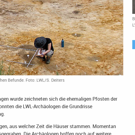
B
L
hen Befunde. Foto: LWL/S. Deiters
en wurde zeichneten sich die ehemaligen Pfosten der
onnten die LWL-Archäologen die Grundrisse
ng.
sagen, aus welcher Zeit die Häuser stammen. Momentan
usgegraben. Die Archäologen hoffen noch auf weitere