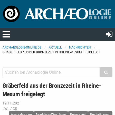
ARCHAEOLOGIE-ONLINE.DE
AKTUELL
NACHRICHTEN
GRÄBERFELD AUS DER BRONZEZEIT IN RHEINE-MESUM FREIGELEGT
Gräberfeld aus der Bronzezeit in Rheine-
Mesum freigelegt
19.11.2021
LWL / CS
Ausgrabungen
Nordrhein-Westfalen
Bronzezeit
Bestattungen