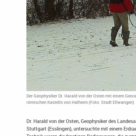
Der Geophysiker Dr. Harald von der Osten mit einem Geor
römischen Kastells von Halheim (Foto: Stadt Ellwangen)
Dr. Harald von der Osten, Geophysiker des Lande
Stuttgart (Esslingen), untersuchte mit einem Erdrad