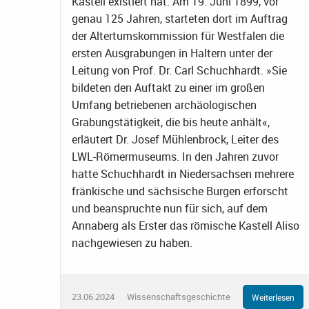
Kastell existiert hat. Am 19. Juni 1899, vor
genau 125 Jahren, starteten dort im Auftrag
der Altertumskommission für Westfalen die
ersten Ausgrabungen in Haltern unter der
Leitung von Prof. Dr. Carl Schuchhardt. »Sie
bildeten den Auftakt zu einer im großen
Umfang betriebenen archäologischen
Grabungstätigkeit, die bis heute anhält«,
erläutert Dr. Josef Mühlenbrock, Leiter des
LWL-Römermuseums. In den Jahren zuvor
hatte Schuchhardt in Niedersachsen mehrere
fränkische und sächsische Burgen erforscht
und beanspruchte nun für sich, auf dem
Annaberg als Erster das römische Kastell Aliso
nachgewiesen zu haben.
23.06.2024
Wissenschaftsgeschichte
Weiterlesen