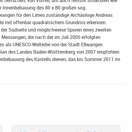
it herrschen, von Vorteil, um auch feinste Strukturen wie
r Innenbebauung des 80 x 80 großen sog.
Ellwangen für den Limes zuständige Archäologe Andreas
ude mit offenbar quadratischem Grundriss erkennen.
der Südseite und möglichweise Spuren eines zweiten
en Messungen, die nach der im Juli 2005 erfolgten
s als UNESCO-Welterbe von der Stadt Ellwangen
plan des Landes Baden-Württemberg von 2007 empfohlen
nnenbebauung des Kastells dienen, das bis Sommer 2011 im