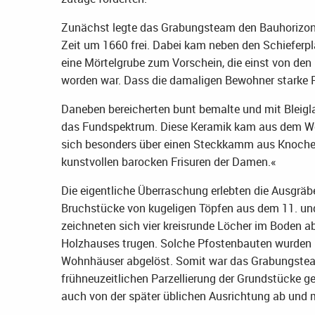
Zunächst legte das Grabungsteam den Bauhorizon
Zeit um 1660 frei. Dabei kam neben den Schieferp
eine Mörtelgrube zum Vorschein, die einst von den
worden war. Dass die damaligen Bewohner starke 
Daneben bereicherten bunt bemalte und mit Bleigl
das Fundspektrum. Diese Keramik kam aus dem We
sich besonders über einen Steckkamm aus Knoch
kunstvollen barocken Frisuren der Damen.«
Die eigentliche Überraschung erlebten die Ausgräber
Bruchstücke von kugeligen Töpfen aus dem 11. und
zeichneten sich vier kreisrunde Löcher im Boden ab
Holzhauses trugen. Solche Pfostenbauten wurden 
Wohnhäuser abgelöst. Somit war das Grabungsteam 
frühneuzeitlichen Parzellierung der Grundstücke g
auch von der später üblichen Ausrichtung ab und m