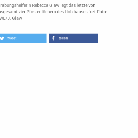
rabungshelferin Rebecca Glaw legt das letzte von
nsgesamt vier Pfostenlöchern des Holzhauses frei. Foto:
WL/J. Glaw
tweet
teilen