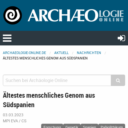
ARCHAEOLOGIE-ONLINE.DE
AKTUELL
NACHRICHTEN
ÄLTESTES MENSCHLICHES GENOM AUS SÜDSPANIEN
Ältestes menschliches Genom aus
Südspanien
03.03.2023
MPI EVA / CS
Forschung
Genetik
Spanien
Paläolithikum