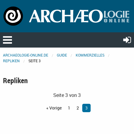
ARCHAEOLOGIE-ONLINE.DE
GUIDE
KOMMERZIELLES
REPLIKEN
SEITE 3
Repliken
Seite 3 von 3
« Vorige
1
2
3