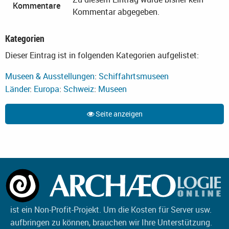
Kommentare
Kommentar abgegeben.
Kategorien
Dieser Eintrag ist in folgenden Kategorien aufgelistet:
Museen & Ausstellungen
:
Schiffahrtsmuseen
Länder
:
Europa
:
Schweiz
:
Museen
Seite anzeigen
ist ein Non-Profit-Projekt. Um die Kosten für Server usw.
aufbringen zu können, brauchen wir Ihre Unterstützung.