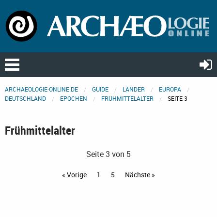
ARCHAEOLOGIE-ONLINE.DE
GUIDE
LÄNDER
EUROPA
DEUTSCHLAND
EPOCHEN
FRÜHMITTELALTER
SEITE 3
Frühmittelalter
Seite 3 von 5
« Vorige
1
5
Nächste »