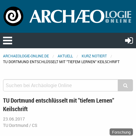
ARCHAEOLOGIE-ONLINE.DE
AKTUELL
KURZ NOTIERT
TU DORTMUND ENTSCHLÜSSELT MIT "TIEFEM LERNEN" KEILSCHRIFT
TU Dortmund entschlüsselt mit "tiefem Lernen"
Keilschrift
23.06.2017
TU Dortmund / CS
Forschung