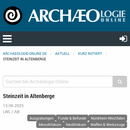
ARCHAEOLOGIE-ONLINE.DE
AKTUELL
KURZ NOTIERT
STEINZEIT IN ALTENBERGE
Steinzeit in Altenberge
13.06.2025
LWL / AB
Ausgrabungen
Funde & Befunde
Nordrhein-Westfalen
Mesolithikum
Neolithikum
Waffen & Werkzeuge