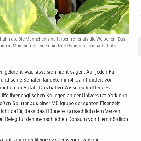
uhn ab. Die Männchen sind farbenfroher als die Weibchen. Das
unn in München, der verschiedene Hühnerrassen hält. (Foto:
n gekocht war, lässt sich nicht sagen. Auf jeden Fall
und seine Schalen landeten im 4. Jahrhundert vor
nochen im Abfall. Das haben Wissenschaftler des
fe ihrer englischen Kollegen an der Universität York nun
ßen Splitter aus einer Müllgrube der späten Eisenzeit
richt dafür, dass das Hühnerei tatsächlich dem Verzehr
ten Beleg für den menschlichen Konsum von Eiern nördlich
zeugt von einer kleinen Zeitenwende, was die