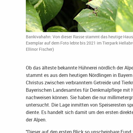
Bankivahahn: Von dieser Rasse stammt das heutige Haush
Exemplar auf dem Foto lebte bis 2021 im Tierpark Hellabr
Ellinor Fischer)
Ob das älteste bekannte Hühnerei nördlich der Alpe
stammt es aus dem heutigen Nördlingen in Bayern 
Christus zwischen verbranntem Getreide und Tierk
Bayerischen Landesamtes für Denkmalpflege mit Hil
nachweisen können. Sie haben die nur millimetergro
untersucht. Die Lage inmitten von Speiseresten sp
diente. Es handelt sich damit um den ersten direk
der Alpen.
"Dieser auf den ersten Blick so unscheinbare Fund 