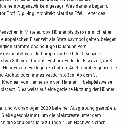
Mit einem Augenzwinkern gesagt: Was damals begann,
or Prof. Dipl.-Ing. Architekt Mathias Pfeil, Leiter des
enschen in Mitteleuropa Hühner bis dato nämlich eher
r europäischen Eisenzeit als Statussymbol galten, belegen
rünglich stammt das heutige Haushuhn vom
gezüchtet wird. In Europa sind seit der Eisenzeit
etwa 800 vor Christus. Erst am Ende der Eisenzeit, im 3.
n Hühner zum Eierlegen zu halten. Auch darüber geben die
und Archäologen immer wieder stoßen. Ab dem 3.
hr Knochen von Hennen als von Hähnen – beispielsweise
stadt. Dies weist auf eine gezielte Nutzung der Hühner
nen und Archäologen 2020 bei einer Ausgrabung gestoßen.
 Siebe geschlämmt, um die Makroreste unter dem
ch die Schalenstücke zu Tage. "Den Nachweis einer