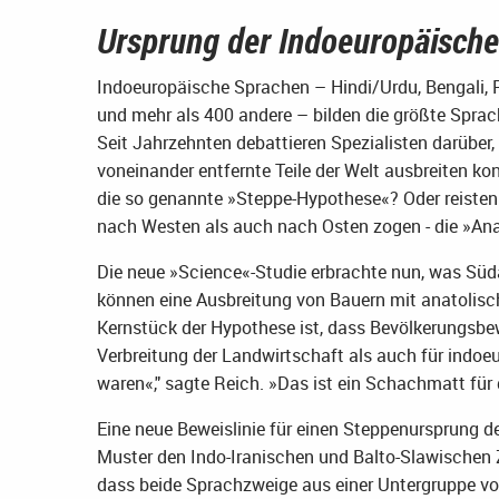
Ursprung der Indoeuropäisch
Indoeuropäische Sprachen – Hindi/Urdu, Bengali, P
und mehr als 400 andere – bilden die größte Sprach
Seit Jahrzehnten debattieren Spezialisten darüber,
voneinander entfernte Teile der Welt ausbreiten kon
die so genannte »Steppe-Hypothese«? Oder reisten 
nach Westen als auch nach Osten zogen - die »An
Die neue »Science«-Studie erbrachte nun, was Süda
können eine Ausbreitung von Bauern mit anatolis
Kernstück der Hypothese ist, dass Bevölkerungsbe
Verbreitung der Landwirtschaft als auch für indo
waren«," sagte Reich. »Das ist ein Schachmatt für
Eine neue Beweislinie für einen Steppenursprung d
Muster den Indo-Iranischen und Balto-Slawischen 
dass beide Sprachzweige aus einer Untergruppe vo