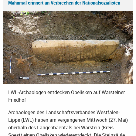
Mahnmal erinnert an Verbrechen der Nationalsozialisten
LWL-Archäologen entdecken Obelisken auf Warsteiner
Friedhof
Archäologen des Landschaftsverbandes Westfalen-
Lippe (LWL) haben am vergangenen Mittwoch (27. Mai)
oberhalb des Langenbachtals bei Warstein (Kreis
Soest) einen Obelisken wiederentdeckt. Die Steinsäule