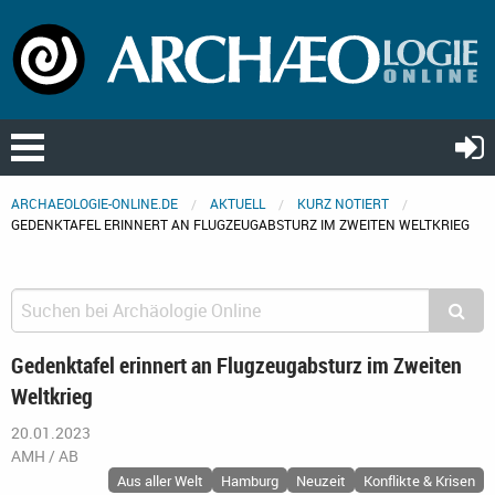
ARCHAEOLOGIE-ONLINE.DE
AKTUELL
KURZ NOTIERT
GEDENKTAFEL ERINNERT AN FLUGZEUGABSTURZ IM ZWEITEN WELTKRIEG
Gedenktafel erinnert an Flugzeugabsturz im Zweiten
Weltkrieg
20.01.2023
AMH / AB
Aus aller Welt
Hamburg
Neuzeit
Konflikte & Krisen