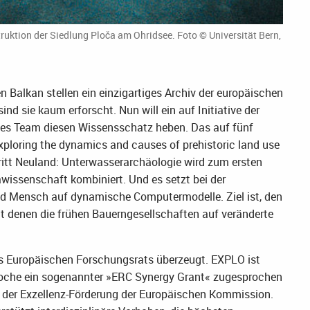
uktion der Siedlung Ploča am Ohridsee. Foto © Universität Bern,
 Balkan stellen ein einzigartiges Archiv der europäischen
nd sie kaum erforscht. Nun will ein auf Initiative der
les Team diesen Wissensschatz heben. Das auf fünf
ploring the dynamics and causes of prehistoric land use
ritt Neuland: Unterwasserarchäologie wird zum ersten
wissenschaft kombiniert. Und es setzt bei der
d Mensch auf dynamische Computermodelle. Ziel ist, den
 denen die frühen Bauerngesellschaften auf veränderte
s Europäischen Forschungsrats überzeugt. EXPLO ist
Woche ein sogenannter »ERC Synergy Grant« zugesprochen
e der Exzellenz-Förderung der Europäischen Kommission.