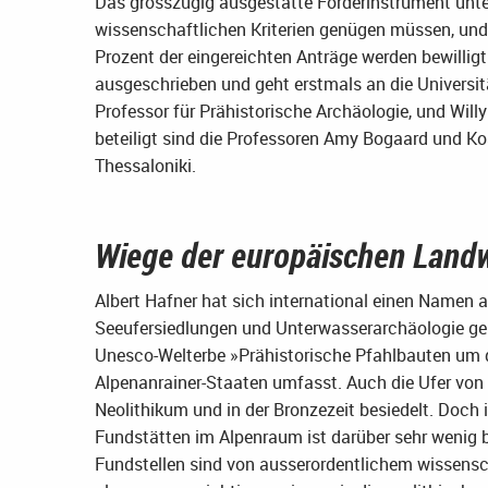
Das grosszügig ausgestatte Förderinstrument unter
wissenschaftlichen Kriterien genügen müssen, und 
Prozent der eingereichten Anträge werden bewillig
ausgeschrieben und geht erstmals an die Universitä
Professor für Prähistorische Archäologie, und Willy
beteiligt sind die Professoren Amy Bogaard und Ko
Thessaloniki.
Wiege der europäischen Landw
Albert Hafner hat sich international einen Namen a
Seeufersiedlungen und Unterwasserarchäologie gem
Unesco-Welterbe »Prähistorische Pfahlbauten um d
Alpenanrainer-Staaten umfasst. Auch die Ufer vo
Neolithikum und in der Bronzezeit besiedelt. Doch
Fundstätten im Alpenraum ist darüber sehr wenig b
Fundstellen sind von ausserordentlichem wissensch