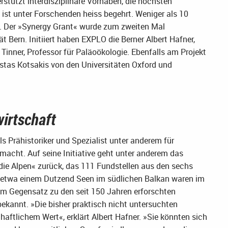
stützt interdisziplinäre Vorhaben, die höchsten
ist unter Forschenden heiss begehrt. Weniger als 10
t. Der »Synergy Grant« wurde zum zweiten Mal
t Bern. Initiiert haben EXPLO die Berner Albert Hafner,
 Tinner, Professor für Paläoökologie. Ebenfalls am Projekt
stas Kotsakis von den Universitäten Oxford und
irtschaft
ls Prähistoriker und Spezialist unter anderem für
acht. Auf seine Initiative geht unter anderem das
ie Alpen« zurück, das 111 Fundstellen aus den sechs
n etwa einem Dutzend Seen im südlichen Balkan waren im
 im Gegensatz zu den seit 150 Jahren erforschten
ekannt. »Die bisher praktisch nicht untersuchten
aftlichem Wert«, erklärt Albert Hafner. »Sie könnten sich