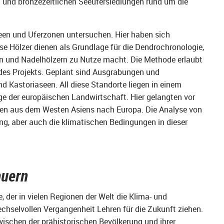
n und bronzezeitlichen Seeufersiedlungen rund um die
Seen und Uferzonen untersuchen. Hier haben sich
se Hölzer dienen als Grundlage für die Dendrochronologie,
en und Nadelhölzern zu Nutze macht. Die Methode erlaubt
des Projekts. Geplant sind Ausgrabungen und
d Kastoriaseen. All diese Standorte liegen in einem
ege der europäischen Landwirtschaft. Hier gelangten vor
ken aus dem Westen Asiens nach Europa. Die Analyse von
ng, aber auch die klimatischen Bedingungen in dieser
auern
e, der in vielen Regionen der Welt die Klima- und
echselvollen Vergangenheit Lehren für die Zukunft ziehen.
ischen der prähistorischen Bevölkerung und ihrer