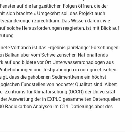
enster auf die langzeitlichen Folgen öffnen, die der
it sich brachte.« Umgekehrt soll das Projekt auch
eltveränderungen zurechtkam. Das Wissen darum, wie
uf solche Herausforderungen reagierten, ist mit Blick auf
eutung.
ete Vorhaben ist das Ergebnis jahrelanger Forschungen
hen Balkan über vom Schweizerischen Nationalfonds
rk auf und bildete vor Ort Unterwasserarchäologen aus.
Probebohrungen und Testgrabungen in nordgriechischen
eigt, dass die gehobenen Sedimentkerne ein höchst
ogischen Fundstellen von höchster Qualität sind. Albert
ger-Zentrums für Klimaforschung (OCCR) der Universität
bei der Auswertung der in EXPLO gesammelten Datenquellen
000 Radiokarbon-Analysen im C14 -Datierungslabor des