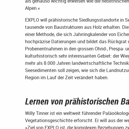
als genauso wichtig erweisen wie die neolithische
Alpen.«
EXPLO will prähistorische Siedlungsstandorte in 
tausende von Baustrukturen aus Holz erhalten. Die
einer Methode, die sich Jahrringkalender von Eich
hochpräzise Datierungen und bildet das Rückgrat 
Probenentnahmen in den grossen Ohrid-, Prespa- un
kulturhistorisch sehr interessanten Gebiet: der Wi
mehr als 8.000 Jahren landwirtschaftliche Techni
Seesedimenten soll zeigen, wie sich die Landnutzu
Region im Lauf der Zeit verändert haben.
Lernen von prähistorischen B
Willy Tinner ist ein weltweit führender Paläoökolog
Vegetationsgeschichte erforscht. Er will aus der w
»Ziel von EXPLO ist, die komplexen Beziehungen zw