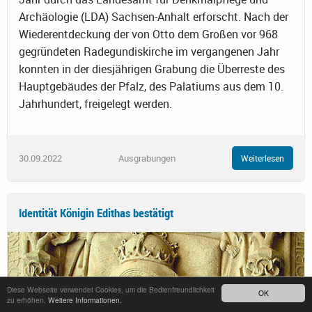
Archäologie (LDA) Sachsen-Anhalt erforscht. Nach der
Wiederentdeckung der von Otto dem Großen vor 968
gegründeten Radegundiskirche im vergangenen Jahr
konnten in der diesjährigen Grabung die Überreste des
Hauptgebäudes der Pfalz, des Palatiums aus dem 10.
Jahrhundert, freigelegt werden.
30.09.2022
Ausgrabungen
Weiterlesen
Identität Königin Edithas bestätigt
Diese Webseite verwendet Cookies, um die Bedienfreundlichkeit
OK
zu erhöhen.
Weitere Informationen.