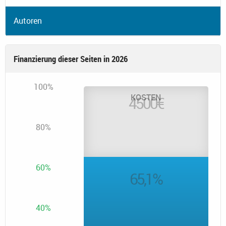
Autoren
Finanzierung dieser Seiten in 2026
100%
KOSTEN
4500
€
80%
60%
65,1
%
40%