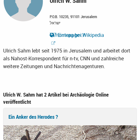
Ulrich W. Sahm
P.O.B. 10235, 91101 Jerusalem
ישראל
Homepage
Eintrag bei Wikipedia
Ulrich Sahm lebt seit 1975 in Jerusalem und arbeitet dort
als Nahost-Korrespondent für n-tv, CNN und zahlreiche
weitere Zeitungen und Nachrichtenagenturen.
Ulrich W. Sahm hat 2 Artikel bei Archäologie Online
veröffentlicht
Ein Anker des Herodes ?