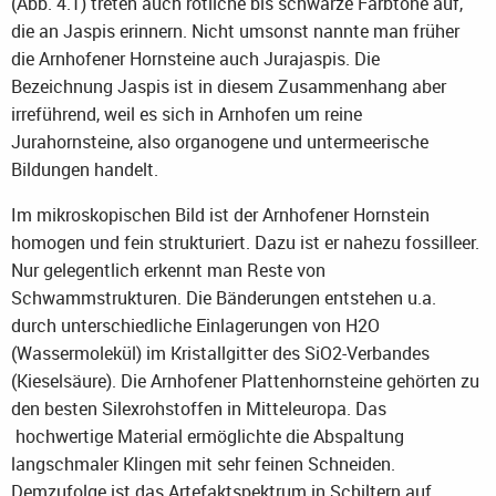
(Abb. 4.1) treten auch rötliche bis schwarze Farbtöne auf,
die an Jaspis erinnern. Nicht umsonst nannte man früher
die Arnhofener Hornsteine auch Jurajaspis. Die
Bezeichnung Jaspis ist in diesem Zusammenhang aber
irreführend, weil es sich in Arnhofen um reine
Jurahornsteine, also organogene und untermeerische
Bildungen handelt.
Im mikroskopischen Bild ist der Arnhofener Hornstein
homogen und fein strukturiert. Dazu ist er nahezu fossilleer.
Nur gelegentlich erkennt man Reste von
Schwammstrukturen. Die Bänderungen entstehen u.a.
durch unterschiedliche Einlagerungen von H2O
(Wassermolekül) im Kristallgitter des SiO2-Verbandes
(Kieselsäure). Die Arnhofener Plattenhornsteine gehörten zu
den besten Silexrohstoffen in Mitteleuropa. Das
hochwertige Material ermöglichte die Abspaltung
langschmaler Klingen mit sehr feinen Schneiden.
Demzufolge ist das Artefaktspektrum in Schiltern auf