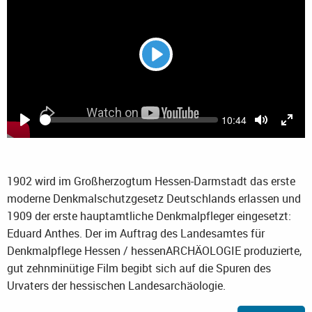
Play
Current
10:44
Seek
time
Play
Toggle
Togg
Mute
Full
1902 wird im Großherzogtum Hessen-Darmstadt das erste
moderne Denkmalschutzgesetz Deutschlands erlassen und
1909 der erste hauptamtliche Denkmalpfleger eingesetzt:
Eduard Anthes. Der im Auftrag des Landesamtes für
Denkmalpflege Hessen / hessenARCHÄOLOGIE produzierte,
gut zehnminütige Film begibt sich auf die Spuren des
Urvaters der hessischen Landesarchäologie.