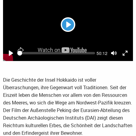
Play
Current
50:12
Seek
time
Play
Toggle
Togg
Mute
Full
Die Geschichte der Insel Hokkaido ist voller
Überraschungen, ihre Gegenwart voll Traditionen. Seit der
Eiszeit leben die Menschen vor allem von den Ressourcen
des Meeres, wo sich die Wege am Nordwest-Pazifik kreuzen.
Der Film der Außenstelle Peking der Eurasien-Abteilung des
Deutschen Archäologischen Instituts (DAI) zeigt diesen
Reichtum kulturellen Erbes, die Schönheit der Landschaften
und den Erfindergeist ihrer Bewohner.