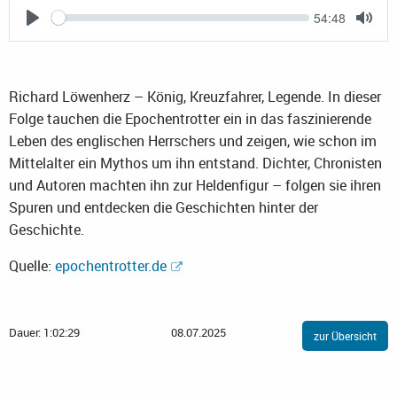
Current
54:48
Seek
time
Play
Togg
Mute
Richard Löwenherz – König, Kreuzfahrer, Legende. In dieser
Folge tauchen die Epochentrotter ein in das faszinierende
Leben des englischen Herrschers und zeigen, wie schon im
Mittelalter ein Mythos um ihn entstand. Dichter, Chronisten
und Autoren machten ihn zur Heldenfigur – folgen sie ihren
Spuren und entdecken die Geschichten hinter der
Geschichte.
Quelle:
epochentrotter.de
Dauer: 1:02:29
08.07.2025
zur Übersicht