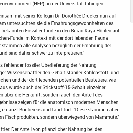
eoenvironment (HEP) an der Universität Tübingen
insam mit seiner Kollegin Dr. Dorothée Drucker nun auf
eam untersuchten sie die Ernährungsgewohnheiten des
bekannten Fossilienfunde in den Buran-Kaya-Höhlen auf
schen-Funde im Kontext mit der dort lebenden Fauna
her stammen alle Analysen bezüglich der Ernährung der
d sind daher schwer zu interpretieren."
z fehlender fossiler Überlieferung der Nahrung –
er Wissenschaftler den Gehalt stabiler Kohlenstoff- und
chen und der dort lebenden potentiellen Beutetiere, wie
aus wurde auch der Stickstoff-15-Gehalt einzelner
n über die Herkunft, sondern auch den Anteil des
Ergebnisse zeigen für die anatomisch modernen Menschen
", ergänzt Bocherens und fährt fort: "Diese stammen aber
von Fischprodukten, sondern überwiegend von Mammuts."
ler: Der Anteil von pflanzlicher Nahrung bei den