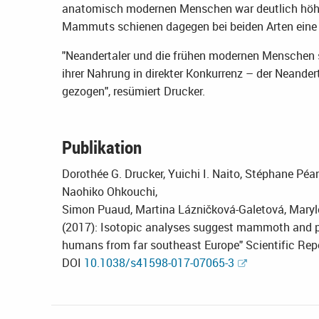
anatomisch modernen Menschen war deutlich höher
Mammuts schienen dagegen bei beiden Arten eine d
"Neandertaler und die frühen modernen Menschen 
ihrer Nahrung in direkter Konkurrenz – der Neande
gezogen", resümiert Drucker.
Publikation
Dorothée G. Drucker, Yuichi I. Naito, Stéphane Péan
Naohiko Ohkouchi,
Simon Puaud, Martina Lázničková-Galetová, Maryl
(2017): Isotopic analyses suggest mammoth and pl
humans from far southeast Europe" Scientific Re
DOI
10.1038/s41598-017-07065-3