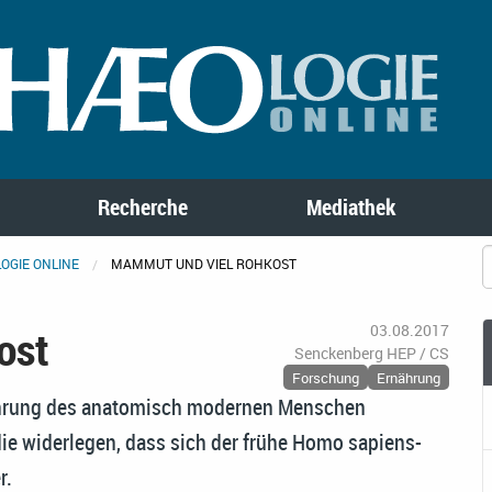
Recherche
Mediathek
OGIE ONLINE
MAMMUT UND VIEL ROHKOST
ost
03.08.2017
Senckenberg HEP / CS
Forschung
Ernährung
ährung des anatomisch modernen Menschen
die widerlegen, dass sich der frühe Homo sapiens-
r.