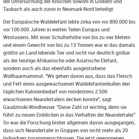
der Untersuchung der Knochen sowohl in Gröbern und
Taubach als auch zuvor in Neumark-Nord beteiligt.
Der Europäische Waldelefant lebte zirka von vor 800.000 bis
vor 100.000 Jahren in weiten Teilen Europas und
Westasiens. Mit einer Schulterhöhe von bis zu vier Metern
und einem Gewicht von bis zu 13 Tonnen war er das damals
größte an Land lebende Tier und nicht nur deutlich größer
als der heutige Afrikanische oder Asiatische Elefant,
sondern auch als das ebenfalls ausgestorbene
Wollhaarmammut. "Wir gehen davon aus, dass das Fleisch
und Fett eines ausgewachsenen Waldelefantenbullen den
täglichen Kalorienbedarf von mindestens 2.500
erwachsenen Neandertalern decken konnte", sagt
Gaudzinski-Windheuser. "Diese Zahl ist wichtig, denn sie
führt zu neuen Einblicken in das Verhalten der Neandertaler."
So war die Forschung bisher allgemein davon ausgegangen,
dass sich Neandertaler in Gruppen von nicht mehr als 20
Individuen zusammenschlossen. Die jetzt gewonnenen