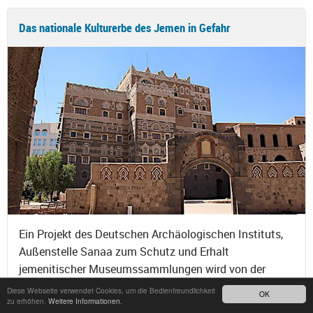
Das nationale Kulturerbe des Jemen in Gefahr
Ein Projekt des Deutschen Archäologischen Instituts,
Außenstelle Sanaa zum Schutz und Erhalt
jemenitischer Museumssammlungen wird von der
ALIPH Foundation mit 75.000,- USD unterstützt.
Diese Webseite verwendet Cookies, um die Bedienfreundlichkeit
OK
zu erhöhen.
Weitere Informationen.