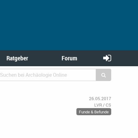
Ratgeber
Forum
26.05.2017
LVR / CS
Funde & Befunde