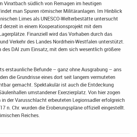
dem Vinxtbach südlich von Remagen im heutigen
findet man Spuren römischer Militäranlagen. Im Hinblick
anischen Limes als UNESCO-Welterbestätte untersucht
 derzeit in einem Kooperationsprojekt mit dem
Lagerplätze. Finanziell wird das Vorhaben durch das
und Verkehr des Landes Nordrhein-Westfalen unterstützt.
des DAI zum Einsatz, mit dem sich wesentlich größere
its erstaunliche Befunde – ganz ohne Ausgrabung – ans
den die Grundrisse eines dort seit langem vermuteten
chtbar gemacht. Spektakulär ist auch die Entdeckung
 Säulenhallen umstandener Exerzierplatz. Von hier zogen
in der Varusschlacht erbeuteten Legionsadler erfolgreich
n. Chr. wurden die Eroberungspläne offiziell eingestellt.
Römischen Reiches.