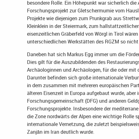
besondere Rolle. Ein Höhepunkt war sicherlich di
Forschungsprojekt zur Gletschermumie vom Hausla
Projekte wie diejenigen zum Prunkgrab aus Stret
Kleinklein in der Steiermark, zum hallstattzeitlic
eisenzeitlichen Gräberfeld von Wörgl in Tirol wäre
unterschiedlichen Werkstätten des RGZM so nicht
Daneben hat sich Markus Egg immer um die Förd
Dies gilt für die Auszubildenden des Restaurieru
Archäologinnen und Archäologen, für die oder mit
Darunter befinden sich große internationale Verbun
in dem zusammen mit mehreren europäischen Partn
älteren Eisenzeit in Europa aufgebaut wurde, aber 
Forschungsgemeinschaft (DFG) und anderen Geldgeb
Forschungsprojekte. Insbesondere der mediterrane
die Zone nordwärts der Alpen eine wichtige Rolle s
internationale Vernetzung, die zuletzt beispielsw
Zanjān im Iran deutlich wurde.