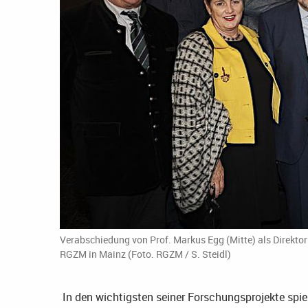
Verabschiedung von Prof. Markus Egg (Mitte) als Direktor
RGZM in Mainz (Foto. RGZM / S. Steidl)
In den wichtigsten seiner Forschungsprojekte spi