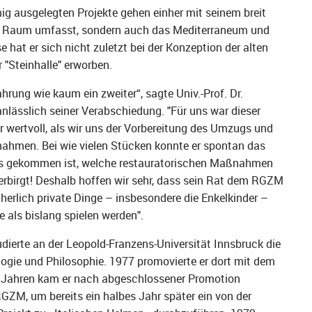
ig ausgelegten Projekte gehen einher mit seinem breit
en Raum umfasst, sondern auch das Mediterraneum und
hat er sich nicht zuletzt bei der Konzeption der alten
"Steinhalle" erworben.
rung wie kaum ein zweiter“, sagte Univ.-Prof. Dr.
nlässlich seiner Verabschiedung. "Für uns war dieser
r wertvoll, als wir uns der Vorbereitung des Umzugs und
ahmen. Bei wie vielen Stücken konnte er spontan das
Haus gekommen ist, welche restauratorischen Maßnahmen
verbirgt! Deshalb hoffen wir sehr, dass sein Rat dem RGZM
herlich private Dinge – insbesondere die Enkelkinder –
 als bislang spielen werden".
ierte an der Leopold-Franzens-Universität Innsbruck die
ogie und Philosophie. 1977 promovierte er dort mit dem
 Jahren kam er nach abgeschlossener Promotion
GZM, um bereits ein halbes Jahr später ein von der