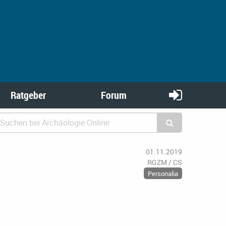
Ratgeber
Forum
01.11.2019
RGZM / CS
Personalia