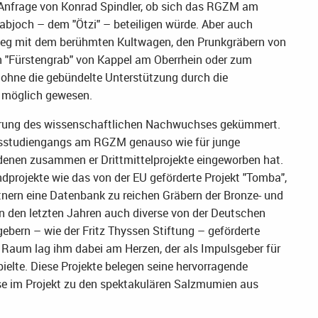
e Anfrage von Konrad Spindler, ob sich das RGZM am
bjoch – dem "Ötzi" – beteiligen würde. Aber auch
tweg mit dem berühmten Kultwagen, den Prunkgräbern von
hen "Fürstengrab" von Kappel am Oberrhein oder zum
n ohne die gebündelte Unterstützung durch die
 möglich gewesen.
erung des wissenschaftlichen Nachwuchses gekümmert.
ngsstudiengangs am RGZM genauso wie für junge
 denen zusammen er Drittmittelprojekte eingeworben hat.
dprojekte wie das von der EU geförderte Projekt "Tomba",
ern eine Datenbank zu reichen Gräbern der Bronze- und
in den letzten Jahren auch diverse von der Deutschen
ern – wie der Fritz Thyssen Stiftung – geförderte
 Raum lag ihm dabei am Herzen, der als Impulsgeber für
pielte. Diese Projekte belegen seine hervorragende
eise im Projekt zu den spektakulären Salzmumien aus