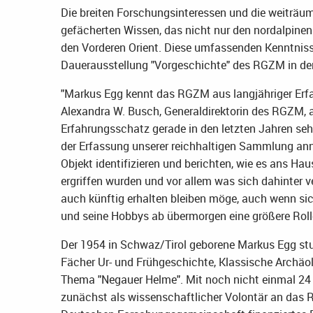
Die breiten Forschungsinteressen und die weiträum
gefächerten Wissen, das nicht nur den nordalpin
den Vorderen Orient. Diese umfassenden Kenntnisse 
Dauerausstellung "Vorgeschichte" des RGZM in der 
"Markus Egg kennt das RGZM aus langjähriger Erfah
Alexandra W. Busch, Generaldirektorin des RGZM, a
Erfahrungsschatz gerade in den letzten Jahren seh
der Erfassung unserer reichhaltigen Sammlung ann
Objekt identifizieren und berichten, wie es ans 
ergriffen wurden und vor allem was sich dahinter 
auch künftig erhalten bleiben möge, auch wenn sic
und seine Hobbys ab übermorgen eine größere Rolle
Der 1954 in Schwaz/Tirol geborene Markus Egg stud
Fächer Ur- und Frühgeschichte, Klassische Archäol
Thema "Negauer Helme". Mit noch nicht einmal 24
zunächst als wissenschaftlicher Volontär an das R