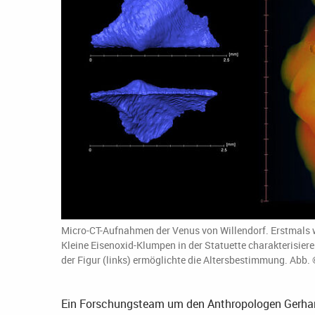
Micro-CT-Aufnahmen der Venus von Willendorf. Erstmals w
Kleine Eisenoxid-Klumpen in der Statuette charakterisier
der Figur (links) ermöglichte die Altersbestimmung. Abb.
Ein Forschungsteam um den Anthropologen Gerhard