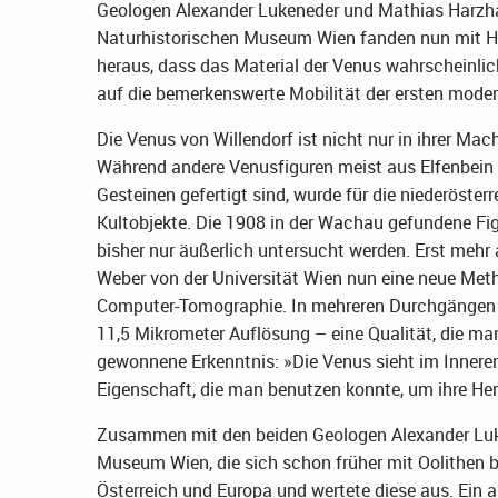
Geologen Alexander Lukeneder und Mathias Harzhau
Naturhistorischen Museum Wien fanden nun mit H
heraus, dass das Material der Venus wahrscheinlic
auf die bemerkenswerte Mobilität der ersten mode
Die Venus von Willendorf ist nicht nur in ihrer Mac
Während andere Venusfiguren meist aus Elfenbei
Gesteinen gefertigt sind, wurde für die niederöster
Kultobjekte. Die 1908 in der Wachau gefundene Fi
bisher nur äußerlich untersucht werden. Erst mehr
Weber von der Universität Wien nun eine neue Meth
Computer-Tomographie. In mehreren Durchgängen e
11,5 Mikrometer Auflösung – eine Qualität, die ma
gewonnene Erkenntnis: »Die Venus sieht im Innere
Eigenschaft, die man benutzen konnte, um ihre He
Zusammen mit den beiden Geologen Alexander Luk
Museum Wien, die sich schon früher mit Oolithen 
Österreich und Europa und wertete diese aus. Ein