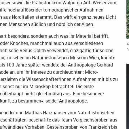
ser sowie die Prähistorikerin Walpurga Antl-Weiser vom
ilfe hochauflösender tomographischer Aufnahmen
h aus Norditalien stammt. Das wirft ein ganz neues Licht
rnen Menschen südlich und nördlich der Alpen.
hart besonders, sondern auch was ihr Material betrifft.
n oder Knochen, manchmal auch aus verschiedenen
Z
h
reichische Venus Oolith verwendet, einzigartig für solche
gur, zu sehen im Naturhistorischen Museum Wien, konnte
 als 100 Jahre später wendete der Anthropologe Gerhard
ode an, um ihr Inneres zu durchleuchten: Micro-
rzielten die Wissenschafter*innen Aufnahmen mit bis zu
n sonst nur im Mikroskop betrachtet. Die erste
n überhaupt nicht gleichmäßig aus. Eine besondere
rkunft zu bestimmen«, so der Anthropologe.
eneder und Mathias Harzhauser vom Naturhistorischen
beschäftigten, beschaffte das Team Vergleichsproben aus
 aufwändiges Vorhaben: Gesteinsproben von Frankreich bis