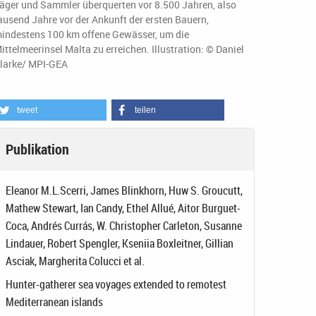
äger und Sammler überquerten vor 8.500 Jahren, also
ausend Jahre vor der Ankunft der ersten Bauern,
indestens 100 km offene Gewässer, um die
ittelmeerinsel Malta zu erreichen. Illustration: © Daniel
larke/ MPI-GEA
tweet
teilen
Publikation
Eleanor M.L.Scerri, James Blinkhorn, Huw S. Groucutt,
Mathew Stewart, Ian Candy, Ethel Allué, Aitor Burguet-
Coca, Andrés Currás, W. Christopher Carleton, Susanne
Lindauer, Robert Spengler, Kseniia Boxleitner, Gillian
Asciak, Margherita Colucci et al.
Hunter-gatherer sea voyages extended to remotest
Mediterranean islands