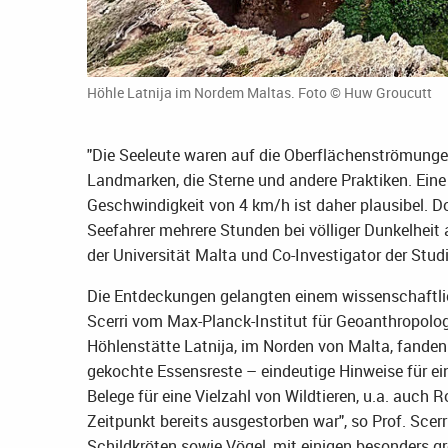
Höhle Latnija im Nordem Maltas. Foto © Huw Groucutt
"Die Seeleute waren auf die Oberflächenströmunge
Landmarken, die Sterne und andere Praktiken. Eine
Geschwindigkeit von 4 km/h ist daher plausibel. D
Seefahrer mehrere Stunden bei völliger Dunkelheit a
der Universität Malta und Co-Investigator der Studi
Die Entdeckungen gelangten einem wissenschaftlic
Scerri vom Max-Planck-Institut für Geoanthropolog
Höhlenstätte Latnija, im Norden von Malta, fanden
gekochte Essensreste – eindeutige Hinweise für ei
Belege für eine Vielzahl von Wildtieren, u.a. auch
Zeitpunkt bereits ausgestorben war", so Prof. Scer
Schildkröten sowie Vögel, mit einigen besonders gr