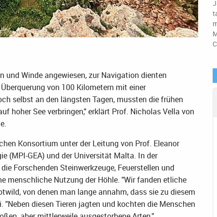
J
t
m
M
C
n und Winde angewiesen, zur Navigation dienten
 Überquerung von 100 Kilometern mit einer
och selbst an den längsten Tagen, mussten die frühen
uf hoher See verbringen," erklärt Prof. Nicholas Vella von
e.
hen Konsortium unter der Leitung von Prof. Eleanor
ie (MPI-GEA) und der Universität Malta. In der
 die Forschenden Steinwerkzeuge, Feuerstellen und
ne menschliche Nutzung der Höhle. "Wir fanden etliche
 Rotwild, von denen man lange annahm, dass sie zu diesem
ri. "Neben diesen Tieren jagten und kochten die Menschen
oßen, aber mittlerweile ausgestorbene Arten."