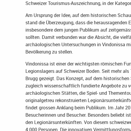
Schweizer Tourismus-Auszeichnung, in der Kategor
Am Ursprung der Idee, auf dem historischen Schau
stand die Überzeugung, dass die herausragenden E
insbesondere dem jungen Publikum auf zeitgemäss
sollten. Damit verbunden war die Absicht, die viel
archäologischen Untersuchungen in Vindonissa mitt
Bevölkerung zu stellen.
Vindonissa ist einer der wichtigsten römischen Fu
Legionslagers auf Schweizer Boden. Seit mehr al
Brugg gezeigt. Das Konzept, auf dem historischen 
zugleich wissenschaftlich fundierte Angebote zu ve
archäologischen Stätten, die Spiel- und Thement
originalgetreu rekonstruierten Legionärsunterkünfte
findet grossen Anklang beim Publikum. Im Jahr 20
Besucherinnen und Besucher. Besonders beliebt i
den Legionärsunterkünften. Von diesem schweizweit
4.000 Personen. Die innovativen Vermittlungsforma