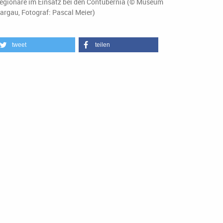
egionäre im Einsatz bei den Contubernia (© Museum
argau, Fotograf: Pascal Meier)
tweet
teilen