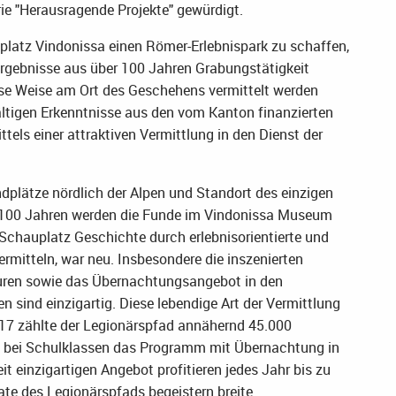
ie "Herausragende Projekte" gewürdigt.
platz Vindonissa einen Römer-Erlebnispark zu schaffen,
rgebnisse aus über 100 Jahren Grabungstätigkeit
e Weise am Ort des Geschehens vermittelt werden
fältigen Erkenntnisse aus den vom Kanton finanzierten
els einer attraktiven Vermittlung in den Dienst der
ndplätze nördlich der Alpen und Standort des einzigen
s 100 Jahren werden die Funde im Vindonissa Museum
Schauplatz Geschichte durch erlebnisorientierte und
rmitteln, war neu. Insbesondere die inszenierten
ouren sowie das Übernachtungsangebot in den
n sind einzigartig. Diese lebendige Art der Vermittlung
17 zählte der Legionärspfad annähernd 45.000
st bei Schulklassen das Programm mit Übernachtung in
 einzigartigen Angebot profitieren jedes Jahr bis zu
te des Legionärspfads begeistern breite