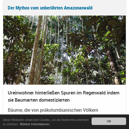
Der Mythos vom unberührten Amazonaswald
Ureinwohner hinterließen Spuren im Regenwald indem
sie Baumarten domestizierten
Bäume, die von präkolumbianischen Völkern
domestiziert wurden, spielen bis heute eine wichtige
Diese Webseite verwendet Cookies, um die Bedienfreundlichkeit
OK
Rolle in den Wäldern des Amazonas-Beckens. Die
zu erhöhen.
Weitere Informationen.