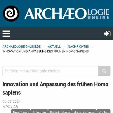
ARCHAEOLOGIE-ONLINE.DE
AKTUELL
NACHRICHTEN
INNOVATION UND ANPASSUNG DES FRÜHEN HOMO SAPIENS
Innovation und Anpassung des frühen Homo
sapiens
06.09.2024
MPG / AB
Forschung
Bulgarien
Paläolithikum
Homo sapiens
Höhlen