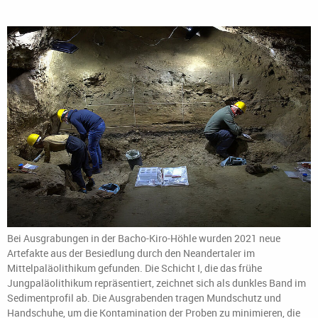
Bei Ausgrabungen in der Bacho-Kiro-Höhle wurden 2021 neue
Artefakte aus der Besiedlung durch den Neandertaler im
Mittelpaläolithikum gefunden. Die Schicht I, die das frühe
Jungpaläolithikum repräsentiert, zeichnet sich als dunkles Band im
Sedimentprofil ab. Die Ausgrabenden tragen Mundschutz und
Handschuhe, um die Kontamination der Proben zu minimieren, die