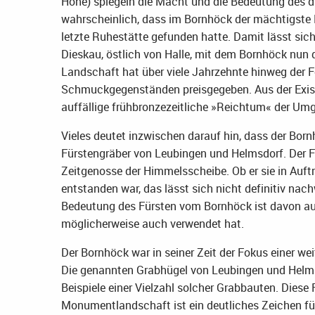
Höhe) spiegeln die Macht und die Bedeutung des da
wahrscheinlich, dass im Bornhöck der mächtigste Fü
letzte Ruhestätte gefunden hatte. Damit lässt sic
Dieskau, östlich von Halle, mit dem Bornhöck nun 
Landschaft hat über viele Jahrzehnte hinweg der 
Schmuckgegenständen preisgegeben. Aus der Exist
auffällige frühbronzezeitliche »Reichtum« der Umg
Vieles deutet inzwischen darauf hin, dass der Born
Fürstengräber von Leubingen und Helmsdorf. Der F
Zeitgenosse der Himmelsscheibe. Ob er sie in Auftr
entstanden war, das lässt sich nicht definitiv na
Bedeutung des Fürsten vom Bornhöck ist davon au
möglicherweise auch verwendet hat.
Der Bornhöck war in seiner Zeit der Fokus einer we
Die genannten Grabhügel von Leubingen und Helms
Beispiele einer Vielzahl solcher Grabbauten. Dies
Monumentlandschaft ist ein deutliches Zeichen fü