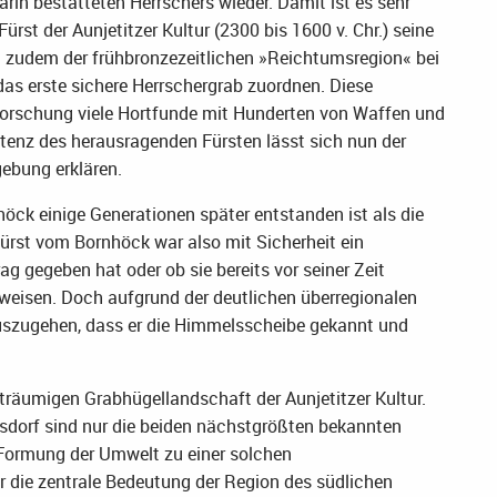
rin bestatteten Herrschers wieder. Damit ist es sehr
rst der Aunjetitzer Kultur (2300 bis 1600 v. Chr.) seine
h zudem der frühbronzezeitlichen »Reichtumsregion« bei
das erste sichere Herrschergrab zuordnen. Diese
Forschung viele Hortfunde mit Hunderten von Waffen und
enz des herausragenden Fürsten lässt sich nun der
ebung erklären.
höck einige Generationen später entstanden ist als die
ürst vom Bornhöck war also mit Sicherheit ein
ag gegeben hat oder ob sie bereits vor seiner Zeit
chweisen. Doch aufgrund der deutlichen überregionalen
szugehen, dass er die Himmelsscheibe gekannt und
iträumigen Grabhügellandschaft der Aunjetitzer Kultur.
dorf sind nur die beiden nächstgrößten bekannten
e Formung der Umwelt zu einer solchen
r die zentrale Bedeutung der Region des südlichen