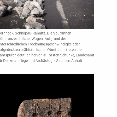
ornhöck, Schkopau-Raßnitz. Die Spurrinnen
rühbronzezeitlicher Wagen. Aufgrund der
nterschiedlichen Trocknungsgeschwindigkeit der
ufgedeckten prähistorischen Oberfläche treten die
ahrspuren deutlich hervor. © Torsten Schunke, Landesamt
ür Denkmalpflege und Archäologie Sachsen-Anhalt