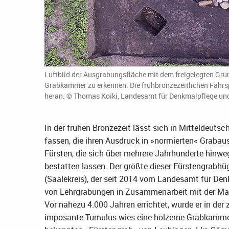
Luftbild der Ausgrabungsfläche mit dem freigelegten Grund
Grabkammer zu erkennen. Die frühbronzezeitlichen Fahrs
heran. © Thomas Koiki, Landesamt für Denkmalpflege un
In der frühen Bronzezeit lässt sich in Mitteldeuts
fassen, die ihren Ausdruck in »normierten« Grabau
Fürsten, die sich über mehrere Jahrhunderte hinweg
bestatten lassen. Der größte dieser Fürstengrabh
(Saalekreis), der seit 2014 vom Landesamt für D
von Lehrgrabungen in Zusammenarbeit mit der Mart
Vor nahezu 4.000 Jahren errichtet, wurde er in der 
imposante Tumulus wies eine hölzerne Grabkammer a