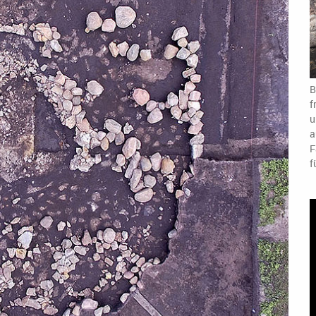
B
f
u
a
F
f