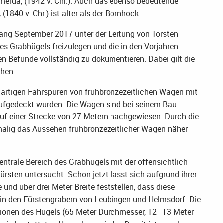
erda, (1942 v. Chr.). Auch das ebenso bedeutende
1840 v. Chr.) ist älter als der Bornhöck.
ang September 2017 unter der Leitung von Torsten
es Grabhügels freizulegen und die in den Vorjahren
n Befunde vollständig zu dokumentieren. Dabei gilt die
chen.
igartigen Fahrspuren von frühbronzezeitlichen Wagen mit
aufgedeckt wurden. Die Wagen sind bei seinem Bau
auf einer Strecke von 27 Metern nachgewiesen. Durch die
alig das Aussehen frühbronzezeitlicher Wagen näher
entrale Bereich des Grabhügels mit der offensichtlich
rsten untersucht. Schon jetzt lässt sich aufgrund ihrer
d über drei Meter Breite feststellen, dass diese
in den Fürstengräbern von Leubingen und Helmsdorf. Die
ionen des Hügels (65 Meter Durchmesser, 12–13 Meter