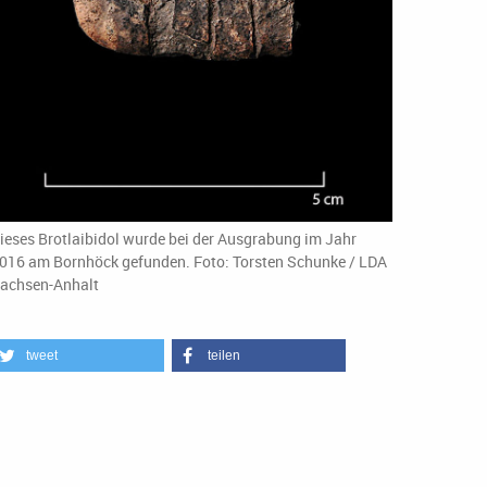
ieses Brotlaibidol wurde bei der Ausgrabung im Jahr
016 am Bornhöck gefunden. Foto: Torsten Schunke / LDA
achsen-Anhalt
tweet
teilen