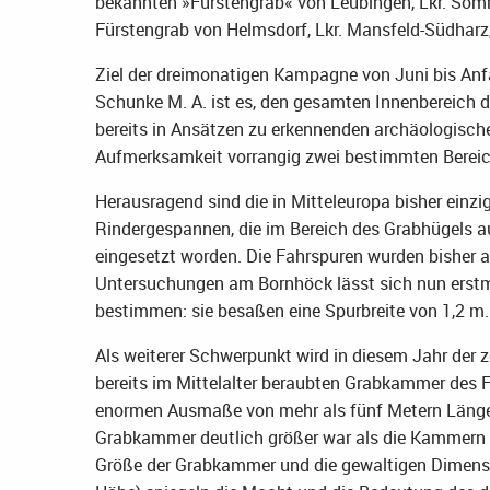
bekannten »Fürstengrab« von Leubingen, Lkr. Sömm
Fürstengrab von Helmsdorf, Lkr. Mansfeld-Südharz, (
Ziel der dreimonatigen Kampagne von Juni bis Anf
Schunke M. A. ist es, den gesamten Innenbereich d
bereits in Ansätzen zu erkennenden archäologische
Aufmerksamkeit vorrangig zwei bestimmten Berei
Herausragend sind die in Mitteleuropa bisher einz
Rindergespannen, die im Bereich des Grabhügels 
eingesetzt worden. Die Fahrspuren wurden bisher 
Untersuchungen am Bornhöck lässt sich nun erstm
bestimmen: sie besaßen eine Spurbreite von 1,2 m.
Als weiterer Schwerpunkt wird in diesem Jahr der z
bereits im Mittelalter beraubten Grabkammer des Fü
enormen Ausmaße von mehr als fünf Metern Länge un
Grabkammer deutlich größer war als die Kammern 
Größe der Grabkammer und die gewaltigen Dimens