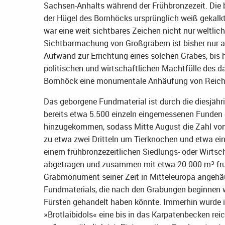
Sachsen-Anhalts während der Frühbronzezeit. Die 
der Hügel des Bornhöcks ursprünglich weiß gekalk
war eine weit sichtbares Zeichen nicht nur weltlic
Sichtbarmachung von Großgräbern ist bisher nur a
Aufwand zur Errichtung eines solchen Grabes, bis 
politischen und wirtschaftlichen Machtfülle des da
Bornhöck eine monumentale Anhäufung von Reic
Das geborgene Fundmaterial ist durch die diesj
bereits etwa 5.500 einzeln eingemessenen Funden d
hinzugekommen, sodass Mitte August die Zahl von 
zu etwa zwei Dritteln um Tierknochen und etwa ei
einem frühbronzezeitlichen Siedlungs- oder Wirts
abgetragen und zusammen mit etwa 20.000 m³ fru
Grabmonument seiner Zeit in Mitteleuropa angehäu
Fundmaterials, die nach den Grabungen beginnen wi
Fürsten gehandelt haben könnte. Immerhin wurde
»Brotlaibidols« eine bis in das Karpatenbecken reic