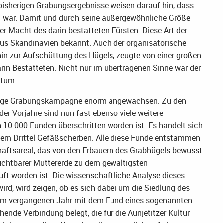
bisherigen Grabungsergebnisse weisen darauf hin, dass
t war. Damit und durch seine außergewöhnliche Größe
her Macht des darin bestatteten Fürsten. Diese Art der
us Skandinavien bekannt. Auch der organisatorische
hin zur Aufschüttung des Hügels, zeugte von einer großen
rin Bestatteten. Nicht nur im übertragenen Sinne war der
htum.
ährige Grabungskampagne enorm angewachsen. Zu den
er Vorjahre sind nun fast ebenso viele weitere
10.000 Funden überschritten worden ist. Es handelt sich
nem Drittel Gefäßscherben. Alle diese Funde entstammen
chaftsareal, das von den Erbauern des Grabhügels bewusst
chtbarer Muttererde zu dem gewaltigsten
ft worden ist. Die wissenschaftliche Analyse dieses
rd, wird zeigen, ob es sich dabei um die Siedlung des
 im vergangenen Jahr mit dem Fund eines sogenannten
hende Verbindung belegt, die für die Aunjetitzer Kultur