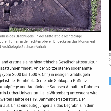
riss des Grabhügels. In der Mitte ist die rechteckige
puren führen in der rechten oberen Bildecke an das Monument
d Archäologie Sachsen-Anhalt
D
2
chland erstmals eine hierarchische Gesellschaftsstruktur
S
sstattungen findet. An der Spitze stehen sogenannte
 (vom 2000 bis 1600 v. Chr.) in riesigen Grabhügeln
ügel ist der Bornhöck, Gemeinde Schkopau-Raßnitz
enkmalpflege und Archäologie Sachsen-Anhalt im Rahmen
in-Luther-Universität Halle-Wittenberg untersucht wird.
zweiten Hälfte des 19. Jahrhunderts zerstört. Der
uf. Er ist eindeutig jünger als das Begräbnis in dem