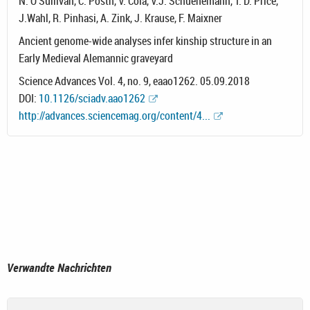
N. O’Sullivan, C. Posth, V. Coia, V.J. Schuenemann, T. D. Price,
J.Wahl, R. Pinhasi, A. Zink, J. Krause, F. Maixner
Ancient genome-wide analyses infer kinship structure in an
Early Medieval Alemannic graveyard
Science Advances Vol. 4, no. 9, eaao1262. 05.09.2018
DOI:
10.1126/sciadv.aao1262
http://advances.sciencemag.org/content/4...
Verwandte Nachrichten