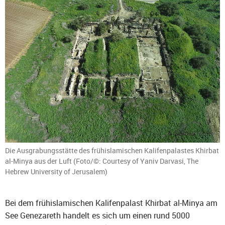
Die Ausgrabungsstätte des frühislamischen Kalifenpalastes Khirbat
al-Minya aus der Luft (Foto/©: Courtesy of Yaniv Darvasi, The
Hebrew University of Jerusalem)
Bei dem frühislamischen Kalifenpalast Khirbat al-Minya am
See Genezareth handelt es sich um einen rund 5000