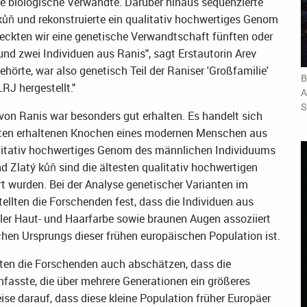
nte biologische Verwandte. Darüber hinaus sequenzierte
ň und rekonstruierte ein qualitativ hochwertiges Genom
deckten wir eine genetische Verwandtschaft fünften oder
nd zwei Individuen aus Ranis", sagt Erstautorin Arev
ehörte, war also genetisch Teil der Raniser 'Großfamilie'
B
J hergestellt."
A
S
on Ranis war besonders gut erhalten. Es handelt sich
sten erhaltenen Knochen eines modernen Menschen aus
ualitativ hochwertiges Genom des männlichen Individuums
d Zlatý kůň sind die ältesten qualitativ hochwertigen
 wurden. Bei der Analyse genetischer Varianten im
ten die Forschenden fest, dass die Individuen aus
kler Haut- und Haarfarbe sowie braunen Augen assoziiert
chen Ursprungs dieser frühen europäischen Population ist.
en die Forschenden auch abschätzen, dass die
fasste, die über mehrere Generationen ein größeres
se darauf, dass diese kleine Population früher Europäer