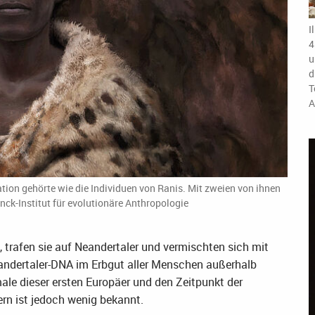
I
4
u
d
T
A
lation gehörte wie die Individuen von Ranis. Mit zweien von ihnen
nck-Institut für evolutionäre Anthropologie
trafen sie auf Neandertaler und vermischten sich mit
eandertaler-DNA im Erbgut aller Menschen außerhalb
ale dieser ersten Europäer und den Zeitpunkt der
rn ist jedoch wenig bekannt.