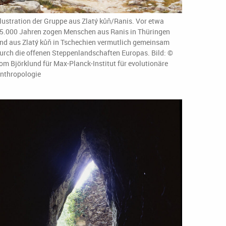
llustration der Gruppe aus Zlatý kůň/Ranis. Vor etwa
5.000 Jahren zogen Menschen aus Ranis in Thüringen
nd aus Zlatý kůň in Tschechien vermutlich gemeinsam
urch die offenen Steppenlandschaften Europas. Bild: ©
om Björklund für Max-Planck-Institut für evolutionäre
nthropologie