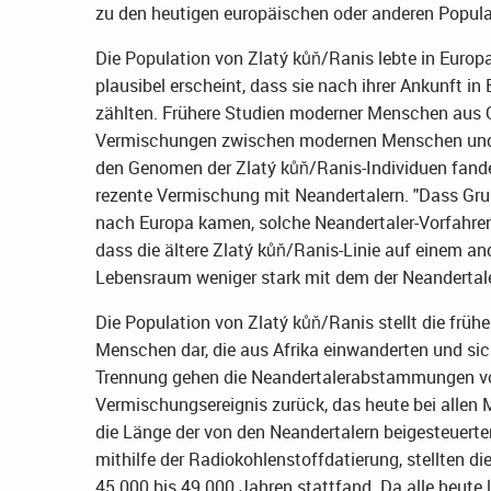
zu den heutigen europäischen oder anderen Popula
Die Population von Zlatý kůň/Ranis lebte in Europa
plausibel erscheint, dass sie nach ihrer Ankunft i
zählten. Frühere Studien moderner Menschen aus 
Vermischungen zwischen modernen Menschen und N
den Genomen der Zlatý kůň/Ranis-Individuen fande
rezente Vermischung mit Neandertalern. "Dass Gr
nach Europa kamen, solche Neandertaler-Vorfahren
dass die ältere Zlatý kůň/Ranis-Linie auf einem a
Lebensraum weniger stark mit dem der Neandertaler
Die Population von Zlatý kůň/Ranis stellt die frü
Menschen dar, die aus Afrika einwanderten und sich 
Trennung gehen die Neandertalerabstammungen von
Vermischungsereignis zurück, das heute bei allen 
die Länge der von den Neandertalern beigesteuert
mithilfe der Radiokohlenstoffdatierung, stellten d
45.000 bis 49.000 Jahren stattfand. Da alle heute