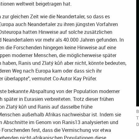
tionen weltweit beigetragen hat.
 zur gleichen Zeit wie die Neandertaler, so dass es
n Europa auch Neandertaler zu ihren jüngsten Vorfahren
Osteuropa hatten Hinweise auf solche zusätzlichen
eandertalern vor mehr als 40.000 Jahren gefunden. In
n die Forschenden hingegen keine Hinweise auf eine
uppen moderner Menschen, die möglicherweise später
 haben, Ranis und Zlatý kůň aber nicht, könnte bedeuten,
nderen Weg nach Europa kam oder dass sich ihr
 überlappte", vermutet Co-Autor Kay Prüfer.
heste bekannte Abspaltung von der Population moderner
später in Eurasien verbreiteten. Trotz dieser frühen
 Zlatý kůň und Ranis auf dasselbe frühe
B
Menschen außerhalb Afrikas nachweisbar ist. Indem sie
T
en Abschnitte im Genom von Ranis13 analysierten und
D
ie Forschenden fest, dass die Vermischung vor etwa
 lebenden nicht-afrikanischen Populationen diese