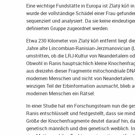
Eine wichtige Fundstätte in Europa ist Zlatý kůň i
wurde der vollständige Schädel einer Frau gefunden
sequenziert und analysiert. Da sie keine eindeutige
definierten Gruppe zugeordnet werden.
Etwa 230 Kilometer von Zlatý kůň entfernt liegt die
Jahre alte Lincombian-Ranisian-Jerzmanovician (LR
umstritten, ob die LRJ-Kultur von Neandertalern 
Obwohl in Ranis hauptsächlich kleine Knochenfrag
aus dreizehn dieser Fragmente mitochondriale DNA
modernen Menschen und nicht von Neandertalern. 
winzigen Teil der Erbinformation ausmacht, blieb 
modernen Menschen ein Rätsel.
In einer Studie hat ein Forschungsteam nun die 
Ranis entschlüsselt und festgestellt, dass sie mi
Größe der Knochenfragmente deutet darauf hin, das
genetisch männlich und drei genetisch weiblich. I