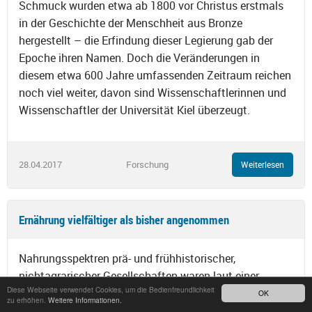
Schmuck wurden etwa ab 1800 vor Christus erstmals
in der Geschichte der Menschheit aus Bronze
hergestellt – die Erfindung dieser Legierung gab der
Epoche ihren Namen. Doch die Veränderungen in
diesem etwa 600 Jahre umfassenden Zeitraum reichen
noch viel weiter, davon sind Wissenschaftlerinnen und
Wissenschaftler der Universität Kiel überzeugt.
28.04.2017
Forschung
Weiterlesen
Ernährung vielfältiger als bisher angenommen
Nahrungsspektren prä- und frühhistorischer,
nichtagrarischer Gesellschaften waren laut einer
Diese Webseite verwendet Cookies, um die Bedienfreundlichkeit
Studie von Paläontologen und Archäologen vielfältiger
OK
zu erhöhen.
Weitere Informationen.
als bisher angenommen. Wie die archäobotanische