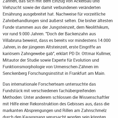
Zähnen, das sich mit dem Einzug von Ackerbau und
Viehzucht sowie der damit verbundenen veränderten
Ernährung ausgebreitet hat. Nachweise für vorzeitliche
Zahnbehandlungen sind äußerst selten. Die bisher ältesten
Funde stammen aus der Jungsteinzeit, dem Neolithikum,
vor rund 9.000 Jahren. "Doch der Backenzahn aus
Villabruna beweist, dass es bereits vor mindestens 14.000
Jahren, in der jüngeren Altsteinzeit, erste Eingriffe an
kariösem Zahngewebe gab", erklärt PD Dr. Ottmar Kullmer,
Mitautor der Studie sowie Experte für Evolution und
Funktionsmorphologie von Urmenschen-Zähnen im
Senckenberg Forschungsinstitut in Frankfurt am Main.
Das internationale Forscherteam untersuchte das
Fundstück mit verschiedenen fachübergreifenden
Methoden: Unter anderem schlossen die Wissenschaftler
mit Hilfe einer Rekonstruktion des Gebisses aus, dass die
markanten Absprengungen und Rillen am Zahnschmelz
durch den Kauvorgang verursacht worden sein könnten.