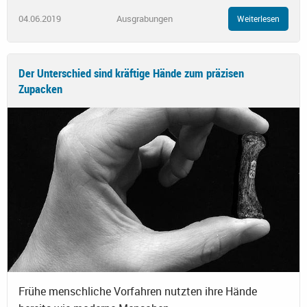
04.06.2019
Ausgrabungen
Weiterlesen
Der Unterschied sind kräftige Hände zum präzisen
Zupacken
Frühe menschliche Vorfahren nutzten ihre Hände