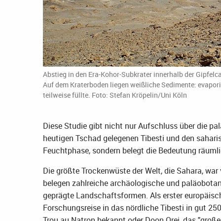
Abstieg in den Era-Kohor-Subkrater innerhalb der Gipfelc
Auf dem Kraterboden liegen weißliche Sedimente: evaporit
teilweise füllte. Foto: Stefan Kröpelin/Uni Köln
Diese Studie gibt nicht nur Aufschluss über die 
heutigen Tschad gelegenen Tibesti und den sahar
Feuchtphase, sondern belegt die Bedeutung räumli
Die größte Trockenwüste der Welt, die Sahara, war 
belegen zahlreiche archäologische und paläobota
geprägte Landschaftsformen. Als erster europäisc
Forschungsreise in das nördliche Tibesti in gut 250
Trou au Natron bekannt oder Doon Orei, das "große 