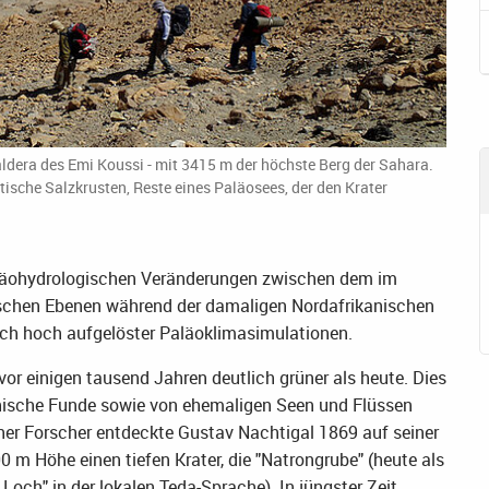
aldera des Emi Koussi - mit 3415 m der höchste Berg der Sahara.
ische Salzkrusten, Reste eines Paläosees, der den Krater
paläohydrologischen Veränderungen zwischen dem im
ischen Ebenen während der damaligen Nordafrikanischen
ch hoch aufgelöster Paläoklimasimulationen.
vor einigen tausend Jahren deutlich grüner als heute. Dies
nische Funde sowie von ehemaligen Seen und Flüssen
her Forscher entdeckte Gustav Nachtigal 1869 auf seiner
0 m Höhe einen tiefen Krater, die "Natrongrube" (heute als
Loch" in der lokalen Teda-Sprache). In jüngster Zeit