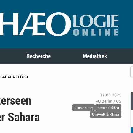
Recherche
Mediathek
R SAHARA GELÖST
terseen
17.08.2025
FU Berlin / CS
Forschung
Zentralafrika
er Sahara
Umwelt & Klima