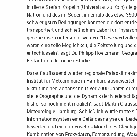
initiierte Stefan Kröpelin (Universität zu Köln) d
Natron und des im Süden, innerhalb des etwa 3500
schwierigsten Bedingungen konnten die dort entd
transportiert und schließlich im Labor für Physisch
geochemisch untersucht werden. "Diese wertvollen
waren eine tolle Möglichkeit, die Zeitstellung und
entschlüsseln", sagt Dr. Philipp Hoelzmann, Geograp
Erstautoren der neuen Studie.
Darauf aufbauend wurden regionale Paläoklimasim
Institut für Meteorologie in Hamburg ausgewertet,
5 km für einen Zeitabschnitt vor 7000 Jahren durc
steile Orographie und die Dynamik der Niederschlä
bisher so noch nicht möglich", sagt Martin Clausse
Meteorologie Hamburg. Schließlich wurde mittels
Informationssystem eine Geländeanalyse der beiden
bewerten und ein numerisches Modell des Gleichg
Kombination von Proxydaten, Fernerkundung, Was