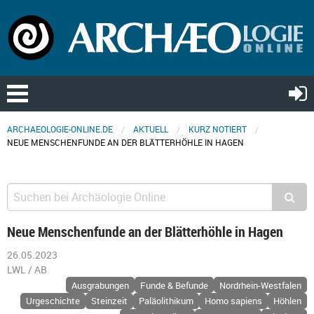
ARCHAEOLOGIE-ONLINE.DE
AKTUELL
KURZ NOTIERT
NEUE MENSCHENFUNDE AN DER BLÄTTERHÖHLE IN HAGEN
Neue Menschenfunde an der Blätterhöhle in Hagen
26.05.2023
LWL / AB
Ausgrabungen
Funde & Befunde
Nordrhein-Westfalen
Urgeschichte
Steinzeit
Paläolithikum
Homo sapiens
Höhlen