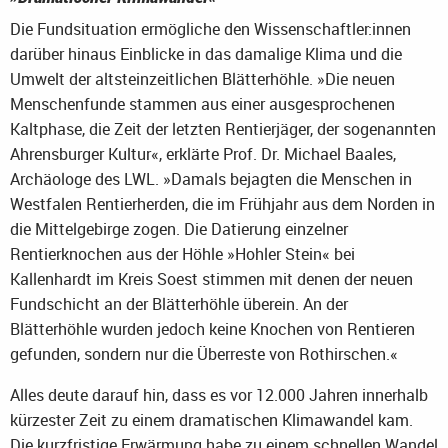
Die Fundsituation ermögliche den Wissenschaftler:innen
darüber hinaus Einblicke in das damalige Klima und die
Umwelt der altsteinzeitlichen Blätterhöhle. »Die neuen
Menschenfunde stammen aus einer ausgesprochenen
Kaltphase, die Zeit der letzten Rentierjäger, der sogenannten
Ahrensburger Kultur«, erklärte Prof. Dr. Michael Baales,
Archäologe des LWL. »Damals bejagten die Menschen in
Westfalen Rentierherden, die im Frühjahr aus dem Norden in
die Mittelgebirge zogen. Die Datierung einzelner
Rentierknochen aus der Höhle »Hohler Stein« bei
Kallenhardt im Kreis Soest stimmen mit denen der neuen
Fundschicht an der Blätterhöhle überein. An der
Blätterhöhle wurden jedoch keine Knochen von Rentieren
gefunden, sondern nur die Überreste von Rothirschen.«
Alles deute darauf hin, dass es vor 12.000 Jahren innerhalb
kürzester Zeit zu einem dramatischen Klimawandel kam.
Die kurzfristige Erwärmung habe zu einem schnellen Wandel