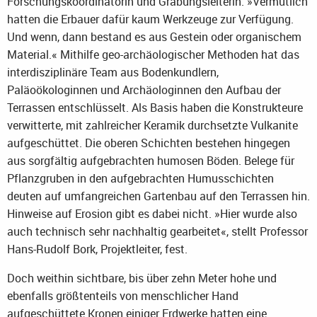
Forschungskoordinatorin und Grabungsleiterin. »Vermutlich
hatten die Erbauer dafür kaum Werkzeuge zur Verfügung.
Und wenn, dann bestand es aus Gestein oder organischem
Material.« Mithilfe geo-archäologischer Methoden hat das
interdisziplinäre Team aus Bodenkundlern,
Paläoökologinnen und Archäologinnen den Aufbau der
Terrassen entschlüsselt. Als Basis haben die Konstrukteure
verwitterte, mit zahlreicher Keramik durchsetzte Vulkanite
aufgeschüttet. Die oberen Schichten bestehen hingegen
aus sorgfältig aufgebrachten humosen Böden. Belege für
Pflanzgruben in den aufgebrachten Humusschichten
deuten auf umfangreichen Gartenbau auf den Terrassen hin.
Hinweise auf Erosion gibt es dabei nicht. »Hier wurde also
auch technisch sehr nachhaltig gearbeitet«, stellt Professor
Hans-Rudolf Bork, Projektleiter, fest.
Doch weithin sichtbare, bis über zehn Meter hohe und
ebenfalls größtenteils von menschlicher Hand
aufgeschüttete Kronen einiger Erdwerke hatten eine