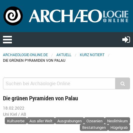
ARCHAEOLOGIE-ONLINE.DE
AKTUELL
KURZ NOTIERT
DIE GRÜNEN PYRAMIDEN VON PALAU
Die grünen Pyramiden von Palau
18.02.2022
Uni Kiel / AB
Kulturerbe
Aus aller Welt
Ausgrabungen
Ozeanien
Neolithikum
Bestattungen
Hügelgrab