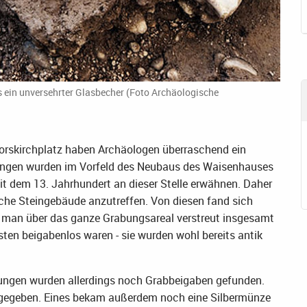
s ein unversehrter Glasbecher (Foto Archäologische
rskirchplatz haben Archäologen überraschend ein
abungen wurden im Vorfeld des Neubaus des Waisenhauses
it dem 13. Jahrhundert an dieser Stelle erwähnen. Daher
liche Steingebäude anzutreffen. Von diesen fand sich
d man über das ganze Grabungsareal verstreut insgesamt
ten beigabenlos waren - sie wurden wohl bereits antik
tungen wurden allerdings noch Grabbeigaben gefunden.
b gegeben. Eines bekam außerdem noch eine Silbermünze