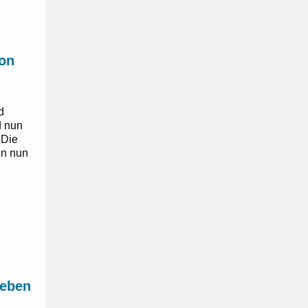
von
d
d nun
 Die
nn nun
leben