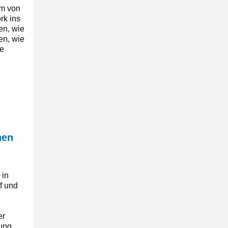
am von
rk ins
en, wie
en, wie
re
hen
 in
f und
ń
er
lung