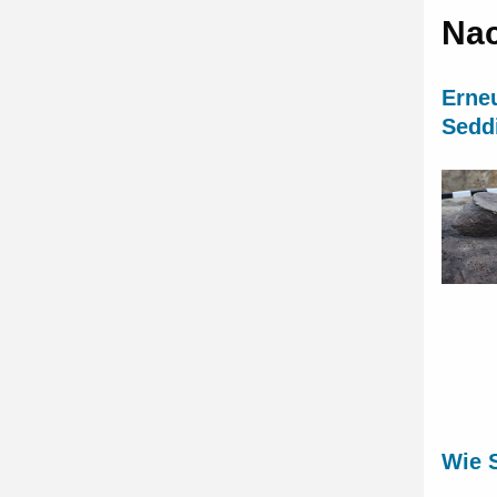
Nac
Erne
Sedd
Wie S