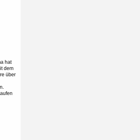
a hat
it dem
re über
n.
laufen