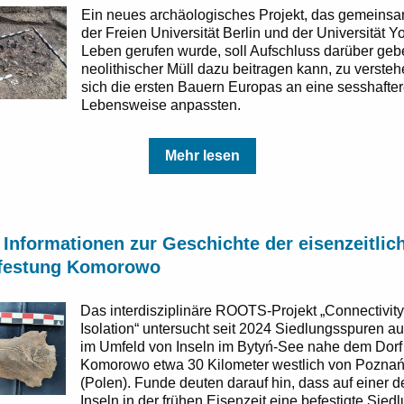
Ein neues archäologisches Projekt, das gemeins
der Freien Universität Berlin und der Universität Yo
Leben gerufen wurde, soll Aufschluss darüber geb
neolithischer Müll dazu beitragen kann, zu versteh
sich die ersten Bauern Europas an eine sesshafte
Lebensweise anpassten.
Mehr lesen
Informationen zur Geschichte der eisenzeitlic
lfestung Komorowo
Das interdisziplinäre ROOTS-Projekt „Connectivity
Isolation“ untersucht seit 2024 Siedlungsspuren au
im Umfeld von Inseln im Bytyń-See nahe dem Dorf
Komorowo etwa 30 Kilometer westlich von Pozna
(Polen). Funde deuten darauf hin, dass auf einer d
Inseln in der frühen Eisenzeit eine befestigte Sied