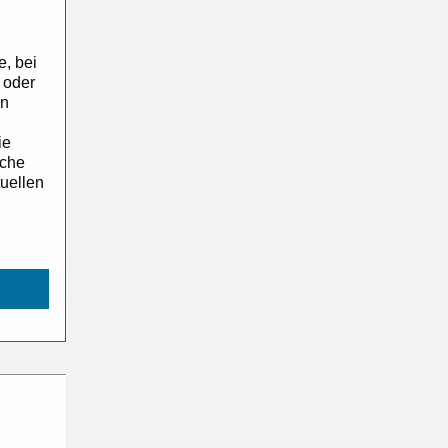
, bei
 oder
en
ie
lche
tuellen