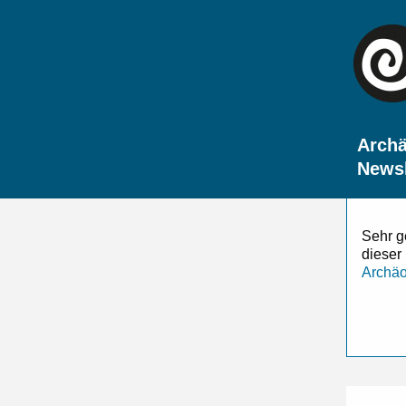
Archä
Newsl
Sehr g
dieser
Archäo