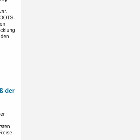
ar.
ROOTS-
nen
icklung
 den
ß der
der
rsten
 Reise