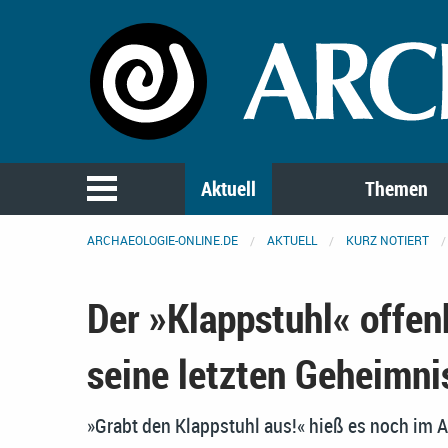
Aktuell
Themen
ARCHAEOLOGIE-ONLINE.DE
AKTUELL
KURZ NOTIERT
Der »Klappstuhl« offen
seine letzten Geheimni
»Grabt den Klappstuhl aus!« hieß es noch im 