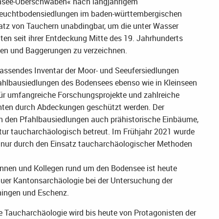
nsee-Oberschwaben« nach langjährigem
Feuchtbodensiedlungen im baden-württembergischen
atz von Tauchern unabdingbar, um die unter Wasser
en seit ihrer Entdeckung Mitte des 19. Jahrhunderts
n und Baggerungen zu verzeichnen.
assendes Inventar der Moor- und Seeufersiedlungen
ahlbausiedlungen des Bodensees ebenso wie in Kleinseen
r umfangreiche Forschungsprojekte und zahlreiche
nnten durch Abdeckungen geschützt werden. Der
n den Pfahlbausiedlungen auch prähistorische Einbäume,
ktur taucharchäologisch betreut. Im Frühjahr 2021 wurde
 nur durch den Einsatz taucharchäologischer Methoden
innen und Kollegen rund um den Bodensee ist heute
gauer Kantonsarchäologie bei der Untersuchung der
ningen und Eschenz.
e Taucharchäologie wird bis heute von Protagonisten der