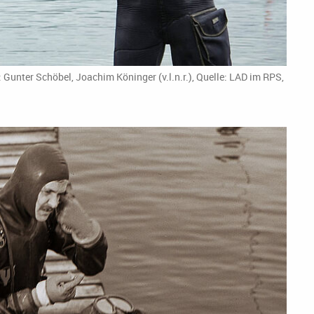
 Gunter Schöbel, Joachim Köninger (v.l.n.r.), Quelle: LAD im RPS,