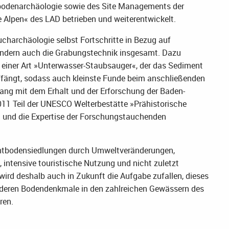
bodenarchäologie sowie des Site Managements der
 Alpen« des LAD betrieben und weiterentwickelt.
ucharchäologie selbst Fortschritte in Bezug auf
ondern auch die Grabungstechnik insgesamt. Dazu
 einer Art »Unterwasser-Staubsauger«, der das Sediment
fängt, sodass auch kleinste Funde beim anschließenden
g mit dem Erhalt und der Erforschung der Baden-
011 Teil der UNESCO Welterbestätte »Prähistorische
ng und die Expertise der Forschungstauchenden
chtbodensiedlungen durch Umweltveränderungen,
, intensive touristische Nutzung und nicht zuletzt
ird deshalb auch in Zukunft die Aufgabe zufallen, dieses
nderen Bodendenkmale in den zahlreichen Gewässern des
ren.