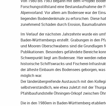
Von 1980 bis 1983 begann mit dem »Projekt Bode
Forschungsstillstand eine Bestandaufnahme der 
Alpenvorland. Vor allem am Bodensee war der Eins
liegenden Bodendenkmale zu erforschen. Diese hatt
zunehmend Schäden durch Erosion, Baumaßnahme
Im Verlauf der nächsten Jahrzehnte wurde ein umf
Baden-Württembergs erstellt. Grabungen in den Pf
und Mooren Oberschwabens sind die Grundlagen fü
Publikationen. Besonders gefährdete Bereiche ko
Schwerpunkt liegt am Bodensee. Hier werden nebe
historische Schiffswracks und Fischerei-Infrastru
der älteste Einbaum des Bodensees geborgen, was
möglich war.
Der länderübergreifende Austausch mit den Kolleg
selbstverständlich, wie etwa zuletzt mit der Thur
Pfahlbaufundstelle Öhningen-Orkopf zwischen Öh
Die in den 1980ern in Baden-Württemberg etabliert