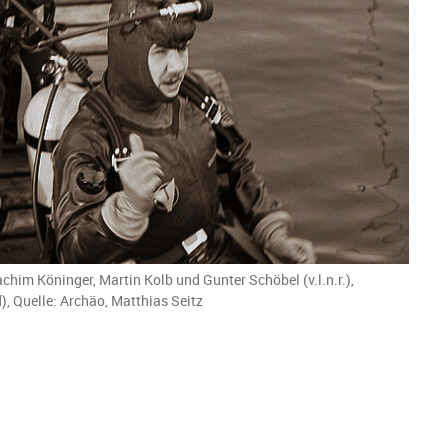
im Köninger, Martin Kolb und Gunter Schöbel (v.l.n.r.),
d), Quelle: Archäo, Matthias Seitz