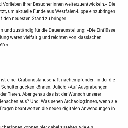
d Vorlieben ihrer Besucher:innen weiterzuentwickeln.« Die
t, um aktuelle Funde aus Westfalen-Lippe einzubringen
f den neuesten Stand zu bringen.
in und zuständig für die Dauerausstellung: »Die Einflüsse
lung waren vielfältig und reichten von klassischen
len.«
st einer Grabungslandschaft nachempfunden, in der die
e Schulter gucken können. Jülich: »Auf Ausgrabungen
der Tieren. Aber genau das ist der Wunsch unserer
 Menschen aus? Und: Was sehen Archäolog:innen, wenn sie
 Fragen beantworten die neuen digitalen Anwendungen in
ucher:innen können hier dabei zusehen, wie ein