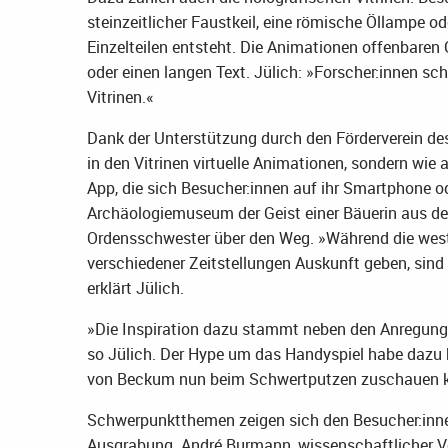
steinzeitlicher Faustkeil, eine römische Öllampe o
Einzelteilen entsteht. Die Animationen offenbar
oder einen langen Text. Jülich: »Forscher:innen sc
Vitrinen.«
Dank der Unterstützung durch den Förderverein de
in den Vitrinen virtuelle Animationen, sondern wie
App, die sich Besucher:innen auf ihr Smartphone od
Archäologiemuseum der Geist einer Bäuerin aus der 
Ordensschwester über den Weg. »Während die west
verschiedener Zeitstellungen Auskunft geben, sind di
erklärt Jülich.
»Die Inspiration dazu stammt neben den Anregung
so Jülich. Der Hype um das Handyspiel habe dazu 
von Beckum nun beim Schwertputzen zuschauen könn
Schwerpunktthemen zeigen sich den Besucher:innen
Ausgrabung. André Burmann, wissenschaftlicher V