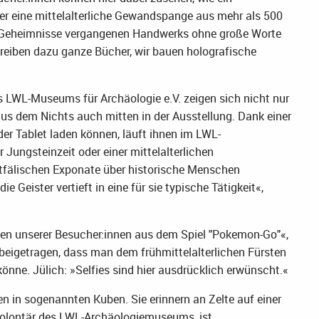
der eine mittelalterliche Gewandspange aus mehr als 500
en Geheimnisse vergangenen Handwerks ohne große Worte
hreiben dazu ganze Bücher, wir bauen holografische
s LWL-Museums für Archäologie e.V. zeigen sich nicht nur
 aus dem Nichts auch mitten in der Ausstellung. Dank einer
er Tablet laden können, läuft ihnen im LWL-
Jungsteinzeit oder einer mittelalterlichen
fälischen Exponate über historische Menschen
e Geister vertieft in eine für sie typische Tätigkeit«,
en unserer Besucher:innen aus dem Spiel "Pokemon-Go"«,
beigetragen, dass man dem frühmittelalterlichen Fürsten
e. Jülich: »Selfies sind hier ausdrücklich erwünscht.«
 in sogenannten Kuben. Sie erinnern an Zelte auf einer
olontär des LWL-Archäologiemuseums, ist