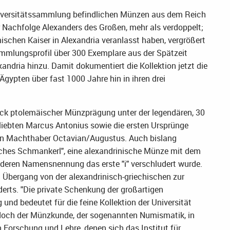
Universitätssammlung befindlichen Münzen aus dem Reich
r Nachfolge Alexanders des Großen, mehr als verdoppelt;
schen Kaiser in Alexandria veranlasst haben, vergrößert
mmlungsprofil über 300 Exemplare aus der Spätzeit
ndria hinzu. Damit dokumentiert die Kollektion jetzt die
ypten über fast 1000 Jahre hin in ihren drei
ück ptolemäischer Münzprägung unter der legendären, 30
liebten Marcus Antonius sowie die ersten Ursprünge
en Machthaber Octavian/Augustus. Auch bislang
lsches Schmankerl", eine alexandrinische Münze mit dem
i deren Namensnennung das erste "i" verschludert wurde.
 Übergang von der alexandrinisch-griechischen zur
rts. "Die private Schenkung der großartigen
nd bedeutet für die feine Kollektion der Universität
e doch der Münzkunde, der sogenannten Numismatik, in
Forschung und Lehre, denen sich das Institut für