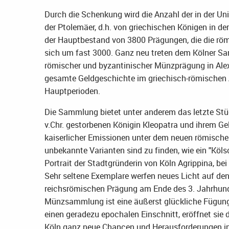
Durch die Schenkung wird die Anzahl der in der 
der Ptolemäer, d.h. von griechischen Königen in de
der Hauptbestand von 3800 Prägungen, die die römi
sich um fast 3000. Ganz neu treten dem Kölner Sa
römischer und byzantinischer Münzprägung in Alexa
gesamte Geldgeschichte im griechisch-römischen Äg
Hauptperioden.
Die Sammlung bietet unter anderem das letzte St
v.Chr. gestorbenen Königin Kleopatra und ihrem Ge
kaiserlicher Emissionen unter dem neuen römisch
unbekannte Varianten sind zu finden, wie ein "Kö
Portrait der Stadtgründerin von Köln Agrippina, be
Sehr seltene Exemplare werfen neues Licht auf den
reichsrömischen Prägung am Ende des 3. Jahrhunde
Münzsammlung ist eine äußerst glückliche Fügung u
einen geradezu epochalen Einschnitt, eröffnet si
Köln ganz neue Chancen und Herausforderungen in 