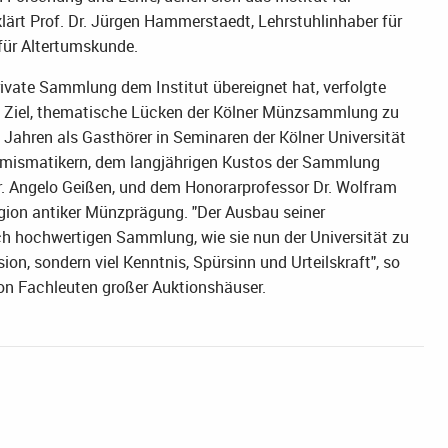
klärt Prof. Dr. Jürgen Hammerstaedt, Lehrstuhlinhaber für
 für Altertumskunde.
ivate Sammlung dem Institut übereignet hat, verfolgte
as Ziel, thematische Lücken der Kölner Münzsammlung zu
ig Jahren als Gasthörer in Seminaren der Kölner Universität
umismatikern, dem langjährigen Kustos der Sammlung
r. Angelo Geißen, und dem Honorarprofessor Dr. Wolfram
egion antiker Münzprägung. "Der Ausbau seiner
ch hochwertigen Sammlung, wie sie nun der Universität zu
on, sondern viel Kenntnis, Spürsinn und Urteilskraft", so
on Fachleuten großer Auktionshäuser.